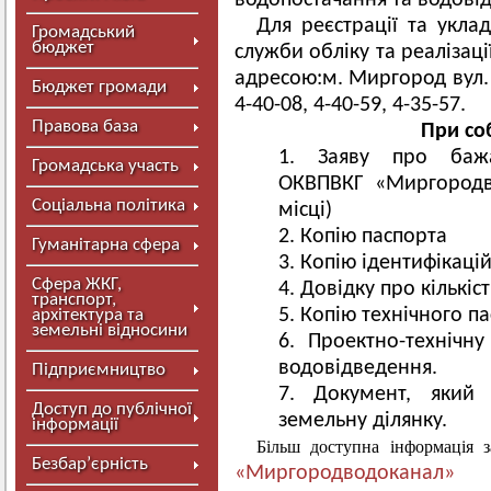
водопостачання та водові
Для реєстрації та укл
Громадський
бюджет
служби обліку та реаліза
адресою:м. Миргород вул.
Бюджет громади
4-40-08, 4-40-59, 4-35-57.
Правова база
При со
Заяву про бажа
Громадська участь
ОКВПВКГ «Миргородво
Соціальна політика
місці)
Копію паспорта
Гуманітарна сфера
Копію ідентифікаці
Сфера ЖКГ,
Довідку про кількіс
транспорт,
Копію технічного п
архітектура та
земельні відносини
Проектно-технічн
водовідведення.
Підприємництво
Документ, який 
Доступ до публічної
земельну ділянку.
інформації
Більш доступна інформація 
Безбар’єрність
«Миргородводоканал»