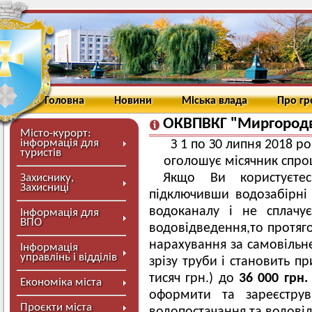
Головна
Новини
Міська влада
Про г
ОКВПВКГ "Миргородв
Місто-курорт:
інформація для
З 1 по З0 липня 2018 
туристів
оголошує місячник спрощ
Якщо Ви користуєте
Захиснику,
Захисниці
підключивши водозабірні
водоканалу і не сплачу
Інформація для
ВПО
водовідведення,то протяг
нарахування за самовільн
Інформація
управлінь і відділів
зрізу труби і становить п
тисяч грн.) до
36 000 грн.
Економіка міста
оформити та зареєстру
Проєкти міста