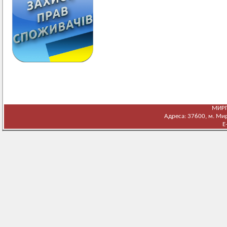
МИРГ
Адреса: 37600, м. Мирг
E