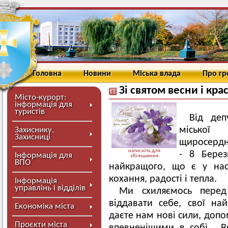
Головна
Новини
Міська влада
Про г
Зі святом весни і кра
Місто-курорт:
інформація для
туристів
Від деп
міської
Захиснику,
Захисниці
щиросердно
натисніть для
- 8 Берез
Інформація для
збільшення
ВПО
найкращого, що є у нас
кохання, радості і тепла.
Інформація
управлінь і відділів
Ми схиляємось пере
віддавати себе, свої на
Економіка міста
даєте нам нові сили, доп
Проєкти міста