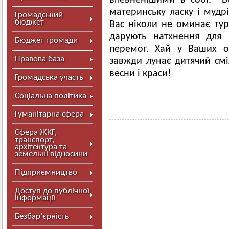
впевненішими в собі. Ве
материнську ласку і мудрі
Громадський
бюджет
Вас ніколи не оминає турб
дарують натхнення для 
Бюджет громади
перемог. Хай у Ваших о
Правова база
завжди лунає дитячий сміх
весни і краси!
Громадська участь
Соціальна політика
Гуманітарна сфера
Сфера ЖКГ,
транспорт,
архітектура та
земельні відносини
Підприємництво
Доступ до публічної
інформації
Безбар’єрність