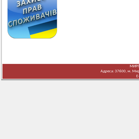
МИРГ
Адреса: 37600, м. Мирг
E