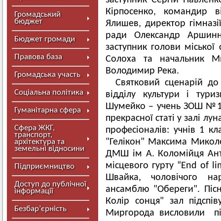
заступник Сергій Павленк
Кірпосенко, командир в
Громадський
бюджет
Ялишев, директор гімназії
ради Олександр Аршинні
Бюджет громади
заступник голови міської 
Правова база
Солоха та начальник Мир
Володимир Река.
Громадська участь
Святковий сценарій до
Соціальна політика
відділу культури і тур
Шумейко – учень ЗОШ №1.
Гуманітарна сфера
прекрасної статі у залі лун
Сфера ЖКГ,
професіоналів: учнів 1 к
транспорт,
"Гелікон" Максима Миколе
архітектура та
земельні відносини
ДМШ ім А. Коломійця Ан
місцевого гурту “End of l
Підприємництво
Швайка, чоловічого нар
Доступ до публічної
ансамблю "Обереги". Пі
інформації
Колір сонця" зал підспів
Безбар’єрність
Миргорода висловили під