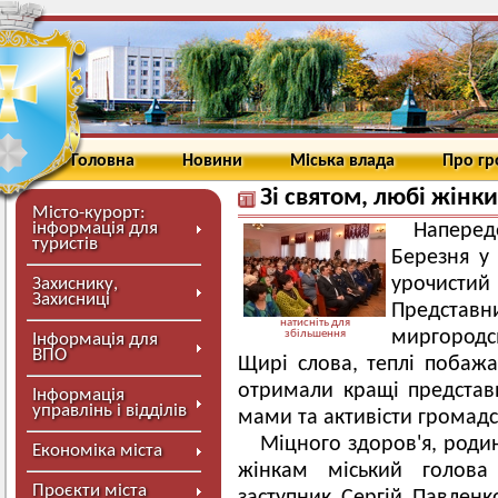
Головна
Новини
Міська влада
Про г
Зі святом, любі жінки
Місто-курорт:
інформація для
Наперед
туристів
Березня у 
урочистий
Захиснику,
Захисниці
Представ
натисніть для
миргородс
збільшення
Інформація для
ВПО
Щирі слова, теплі побажа
отримали кращі представн
Інформація
управлінь і відділів
мами та активісти громадс
Міцного здоров'я, роди
Економіка міста
жінкам міський голова
Проєкти міста