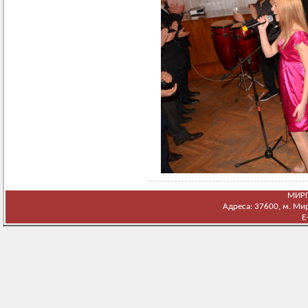
МИРГ
Адреса: 37600, м. Мирг
E