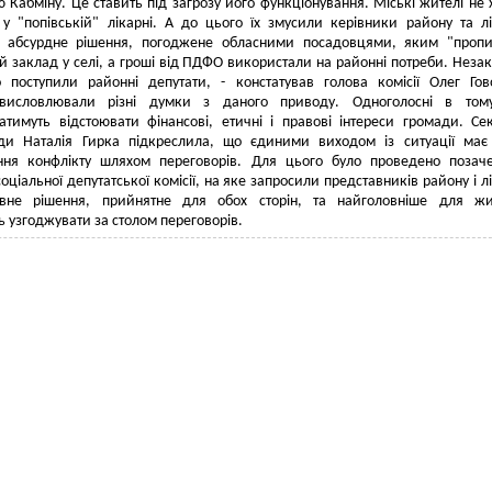
 Кабміну. Це ставить під загрозу його функціонування. Міські жителі не 
 у "попівській" лікарні. А до цього їх змусили керівники району та лі
 абсурдне рішення, погоджене обласними посадовцями, яким "пропи
й заклад у селі, а гроші від ПДФО використали на районні потреби. Незак
о поступили районні депутати, - констатував голова комісії Олег Гов
висловлювали різні думки з даного приводу. Одноголосні в том
тимуть відстоювати фінансові, етичні і правові інтереси громади. Се
ади Наталія Гирка підкреслила, що єдиними виходом із ситуації має
ння конфлікту шляхом переговорів. Для цього було проведено позач
оціальної депутатської комісії, на яке запросили представників району і лі
ивне рішення, прийнятне для обох сторін, та найголовніше для жит
 узгоджувати за столом переговорів.