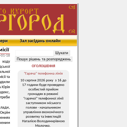
мери
Зал засідань онлайн
ісії
-01-18
 ходу
ОГОЛОШЕННЯ
ської
альної
“Гаряча” телефонна лінія
сії та
10 серпня 2026 року з 16 до
судили
17 години буде проведено
А Юрія
особистий прийом
декс,
громадян в режимі
отреби
“гарячої” телефонної лінії
заступником міського
влади,
голови - начальником
управління економічного
 Окрім
розвитку та інвестицій
еннях
Наталією Володимирівною
аченим
Молочко.