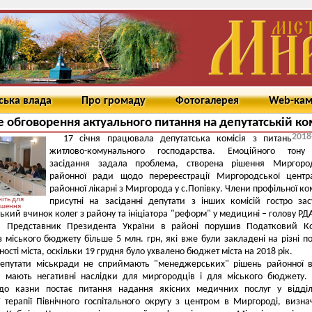
ська влада
Про громаду
Фотогалерея
Web-ка
 обговорення актуального питання на депутатській ком
2018
17 січня працювала депутатська комісія з питань
житлово-комунального господарства. Емоційного тону
засідання задала проблема, створена рішення Миргород
районної ради щодо перереєстрації Миргородської центр
районної лікарні з Миргорода у с.Попівку. Члени профільної комі
іть для
присутні на засіданні депутати з інших комісій гостро за
ьшення
ький вчинок колег з району та ініціатора "реформ" у медицині – голову РД
. Представник Президента України в районі порушив Податковий Ко
 міського бюджету більше 5 млн. грн, які вже були закладені на різні п
ості міста, оскільки 19 грудня було ухвалено бюджет міста на 2018 рік.
депутати міськради не сприймають "менеджерських" рішень районної 
 мають негативні наслідки для миргородців і для міського бюджету.
до казни постає питання надання якісних медичних послуг у відділ
ї терапії Північного госпітального округу з центром в Миргороді, визн