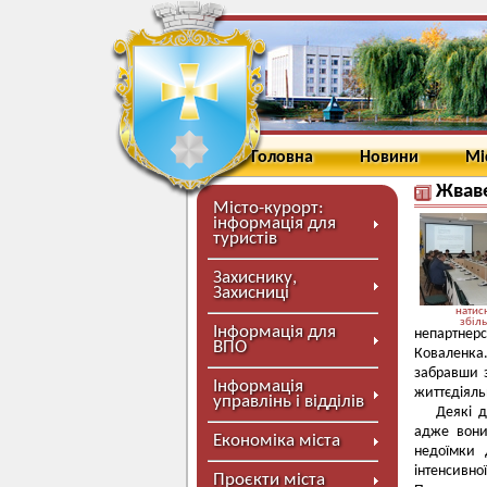
Головна
Новини
Мі
Жваве
Місто-курорт:
інформація для
туристів
Захиснику,
Захисниці
натисн
збіл
Інформація для
непартнерс
ВПО
Коваленка
забравши з
Інформація
життєдіяльн
управлінь і відділів
Деякі 
адже вони
Економіка міста
недоїмки 
інтенсивно
Проєкти міста