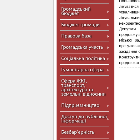
Постановою
лікуватися
Громадський
ухваливши
бюджет
лікувальни
некоректн
Бюджет громади
Депутати 
продовжува
Правова база
міської р
врегулюва
Громадська участь
засідання с
Конструкт
Соціальна політика
продовжать
Гуманітарна сфера
Сфера ЖКГ,
транспорт,
архітектура та
земельні відносини
Підприємництво
Доступ до публічної
інформації
Безбар’єрність