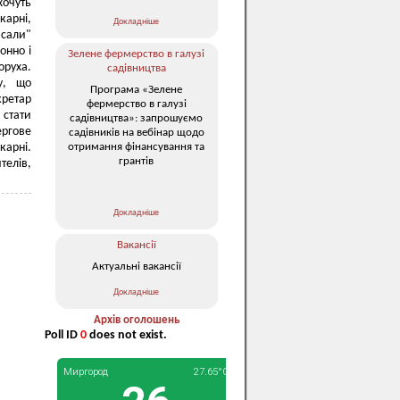
хочуть
карні,
Докладніше
сали"
онно і
Зелене фермерство в галузі
оруха.
садівництва
у, що
Програма «Зелене
кретар
фермерство в галузі
 стати
садівництва»: запрошуємо
ергове
садівників на вебінар щодо
отримання фінансування та
карні.
грантів
елів,
Докладніше
Вакансії
Актуальні вакансії
Докладніше
Архів оголошень
Poll ID
0
does not exist.