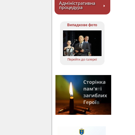
Адміністративна
процедура
Випадкове фото
Перейти до галереї