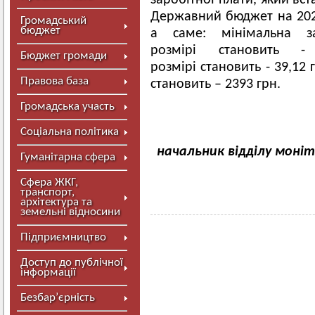
заробітної плати, який вс
Державний бюджет на 202
Громадський
бюджет
а саме: мінімальна 
розмірі становить 
Бюджет громади
розмірі становить - 39,12
Правова база
становить – 2393 грн.
Громадська участь
Соціальна політика
начальник ві
Гуманітарна сфера
місцевих п
Сфера ЖКГ,
транспорт,
архітектура та
земельні відносини
Підприємництво
Доступ до публічної
інформації
Безбар’єрність