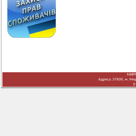
МИРГ
Адреса: 37600, м. Мирг
E