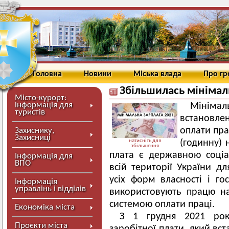
Головна
Новини
Міська влада
Про г
Збільшилась мінімал
Місто-курорт:
інформація для
Мініма
туристів
встановле
оплати пра
Захиснику,
Захисниці
натисніть для
(годинну) 
збільшення
плата є державною соціа
Інформація для
ВПО
всій території України дл
усіх форм власності і го
Інформація
управлінь і відділів
використовують працю на
системою оплати праці.
Економіка міста
З 1 грудня 2021 рок
Проєкти міста