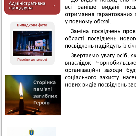
До видачі посвідчень 
Адміністративна
всі раніше видані пос
процедура
отримання гарантованих з
у повному обсязі.
Випадкове фото
Заміна посвідчень про
області посвідчень ново
посвідчень надійдуть із січ
Звертаємо увагу осіб, я
Перейти до галереї
внаслідок Чорнобильськ
організаційні заходи бу
соціального захисту насе
нових видів посвідчень зв