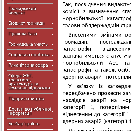
Так, посвідчення видаютьс
Громадський
комісії з визначення ста
бюджет
Чорнобильської катастр
Бюджет громади
голови облдержадміністрац
Правова база
Внесеними змінами ро
громадян, постражда
Громадська участь
катастрофи, віднесе
Соціальна політика
зазначатиметься статус уча
Чорнобильській АЕС та
Гуманітарна сфера
катастрофи, а також осіб,
Сфера ЖКГ,
ядерних аварій і потерпіл
транспорт,
архітектура та
У зв’язку із затверд
земельні відносини
передбачено провести замі
Підприємництво
наслідків аварії на Чо
категорії 1, потерпіли
Доступ до публічної
інформації
віднесеним до категорії 1
ядерних аварій (категорії 1
Безбар’єрність