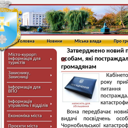
Головна
Новини
Міська влада
Про г
Затверджено новий п
Місто-курорт:
особам, які постраждал
інформація для
туристів
громадянам
Захиснику,
Кабінет
Захисниці
року при
Інформація для
питання 
ВПО
постражд
Інформація
катастрофи
натисніть для
управлінь і відділів
збільшення
Вона передбачає новий
Економіка міста
видачі посвідчень осо
Чорнобильської катастро
Проєкти міста