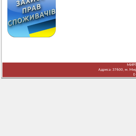
МИРГ
Адреса: 37600, м. Мирг
E