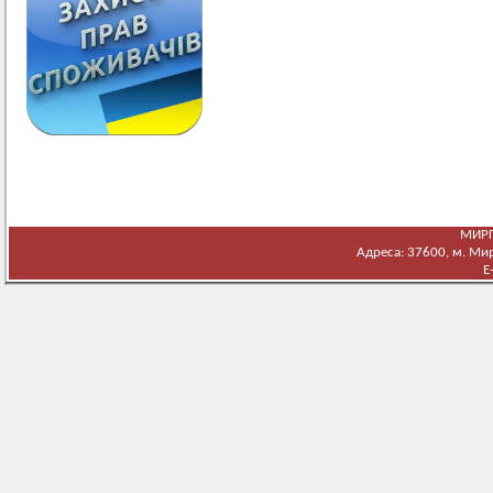
МИРГ
Адреса: 37600, м. Мирг
E