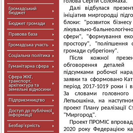
голова Сергій Соломаха.
Далі відбулася презен
Громадський
бюджет
ініціатив миргородці підг
блоки: "розвиток бізнесу
Бюджет громади
лікувально-бальнеологі
Правова база
сфери", "формування еко
простору", "поліпшення 
Громадська участь
громади субрегіону".
Соціальна політика
Після кожної презен
обговорення деталей 
Гуманітарна сфера
підсумками робочої нар
Сфера ЖКГ,
заявки та сформовано Ката
транспорт,
архітектура та
період 2017-1019 роки і 
земельні відносини
За словами головного 
Підприємництво
Лепьошкіна, на наступно
проект Плану реалізації С
Доступ до публічної
"Миргород".
інформації
Проект ПРОМІС впроваджу
Безбар’єрність
2020 року Федерацією ка