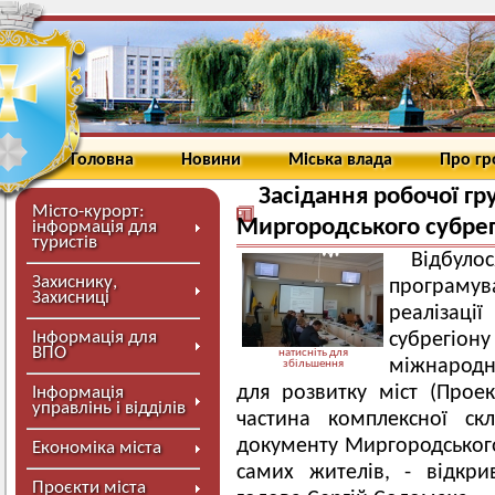
Головна
Новини
Міська влада
Про г
Засідання робочої гр
Місто-курорт:
Миргородського субрег
інформація для
туристів
Відбулос
Захиснику,
програму
Захисниці
реалізац
Інформація для
субрегіо
ВПО
натисніть для
міжнародн
збільшення
для розвитку міст (Прое
Інформація
управлінь і відділів
частина комплексної ск
документу Миргородського
Економіка міста
самих жителів, - відкри
Проєкти міста