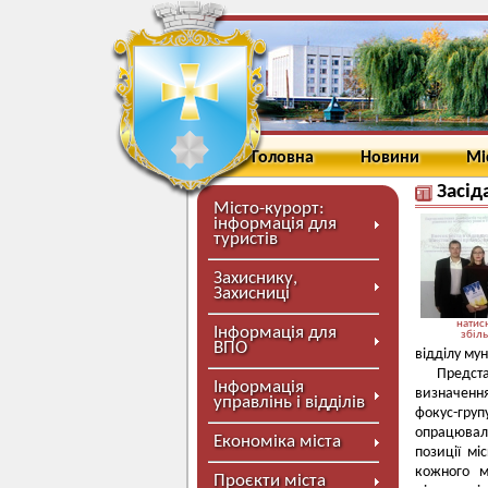
Головна
Новини
Мі
Засід
Місто-курорт:
інформація для
туристів
Захиснику,
Захисниці
натисн
Інформація для
збіл
ВПО
відділу му
Предст
Інформація
визначення
управлінь і відділів
фокус-гру
опрацювали
Економіка міста
позиції мі
кожного м
Проєкти міста