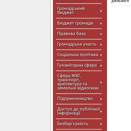
діяльності
Громадський
бюджет
Бюджет громади
Правова база
Громадська участь
Соціальна політика
Гуманітарна сфера
Сфера ЖКГ,
транспорт,
архітектура та
земельні відносини
Підприємництво
Доступ до публічної
інформації
Безбар’єрність