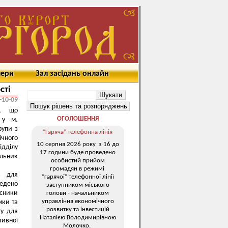
мери
Зал засідань онлайн
сті
-10-09
", що
ОГОЛОШЕННЯ
 у м.
рупи з
“Гаряча” телефонна лінія
ічного
10 серпня 2026 року з 16 до
ідділу
17 години буде проведено
альник
особистий прийом
громадян в режимі
ів для
“гарячої” телефонної лінії
ведено
заступником міського
асники
голови - начальником
управління економічного
мки та
розвитку та інвестицій
ту для
Наталією Володимирівною
тивної
Молочко.