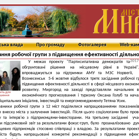
ська влада
Про громаду
Фотогалерея
Web-ка
ання робочої групи з підвищення ефективності діяльно
2017
У межах проекту "Партисипативна демократія та
обгрунтовані рішення на місцевому рівні в Україні
впроваджується за підтримки АМУ та МЗС Норвегії,
Вознесенськ 5-6 жовтня відбулося третє засідання робочої г
підвищення ефективності діяльності в сфері місцевого економ
розвитку. Миргород на заході представляли начальник в
іть для
економічного прогнозування і туризму Оксана Голуб та нач
ьшення
ніципальних ініціатив, інвестицій та енергоменеджменту Тетяна Усик.
авники робочої групи з 12 міст поділилися напрацюваннями показник
 внеску міста у залучення інвестицій. Після цього соціологами було про
пу та інтерв'ю з підприємцями-інвесторами. На третьому засіданні уч
 підсумковий звіт за результатами фокус-груп, було проаналізовано ду
сцевих підприємців стосовно співпраці з владою. За результатами проек
іста будуть напрацьовані конкретні рекомендації з підвищення ефек