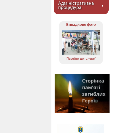
Адміністративна
процедура
Випадкове фото
Перейти до галереї