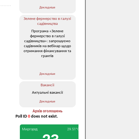
Докладніше
Зелене фермерство в галузі
садівництва
Програма «Зелене
фермерство в галузі
садівництва»: запрошуємо
садівників на вебінар щодо
отримання фінансування та
грантів
Докладніше
Вакансії
Актуальні вакансії
Докладніше
Архів оголошень
Poll ID
0
does not exist.