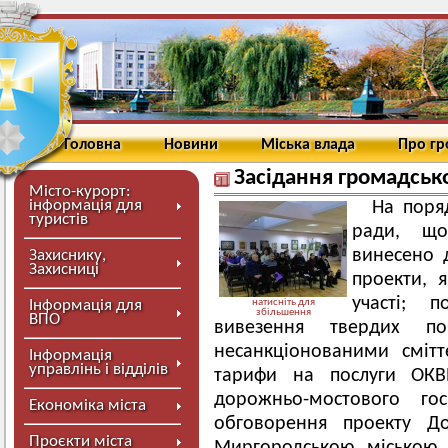
Головна
Новини
Міська влада
Про г
Засідання громадськ
Місто-курорт:
інформація для
На поря
туристів
ради, що
винесено 
Захиснику,
Захисниці
проекти, я
участі; 
Інформація для
натисніть для
збільшення
ВПО
вивезення твердих по
несанкціонованими сміт
Інформація
управлінь і відділів
тарифи на послуги ОКВ
дорожньо-мостового гос
Економіка міста
обговорення проекту До
Проєкти міста