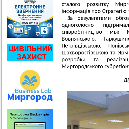
сталого розвитку Мирго
інформація про Стратегію
За результатами обго
одноголосно підтрим
співробітництво між 
Вовнянською, Гаркушинс
Петрівцівською, Попівс
Шахворостівською та Ярм
розробки та реалізац
Миргородського субрегіону
В