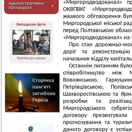
«Миргородводоканал» пр
Адміністративна
процедура
ОКВПВКГ «Миргородводо
жвавого обговорення бул
Миргородської міської ра
Випадкове фото
перед Полтавською обла
«Миргородводоканал» на б
Про стан дорожньо-мос
доріг та реконструкцію
начальник відділу капітал
Перейти до галереї
Останнім питанням було
співробітництво між 
Вовнянською, Гаркушинс
Петрівцівською, Попівс
Шахворостівською та Ярм
розробки та реалізац
Миргородського субрег
договору презентувала 
прогнозування та туриз
даного договору є успішн