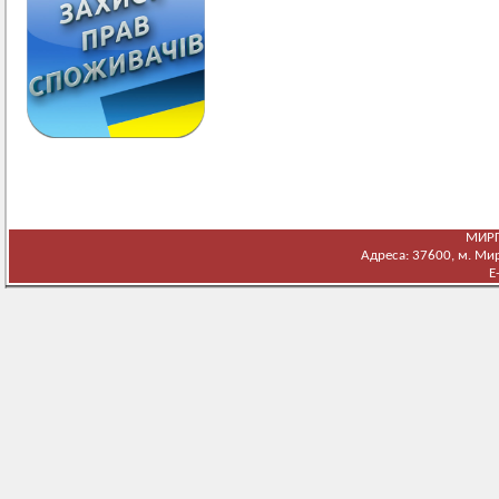
МИРГ
Адреса: 37600, м. Мирг
E