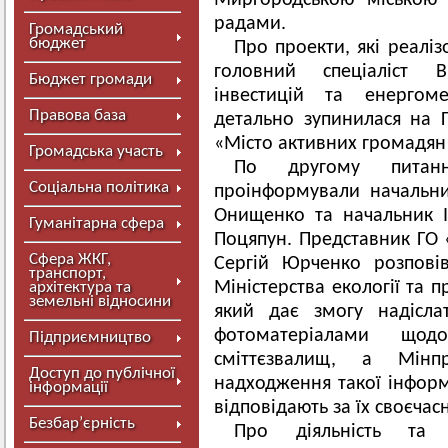
Миргородською міською 
радами.
Громадський
бюджет
Про проекти, які реаліз
головний спеціаліст Ві
Бюджет громади
інвестицій та енерго
Правова база
детально зупинилася на 
«Місто активних громадян
Громадська участь
По другому питан
Соціальна політика
проінформували начальн
Онищенко та начальник І
Гуманітарна сфера
Поцяпун. Представник ГО
Сфера ЖКГ,
Сергій Юрченко розпові
транспорт,
Міністерства екології та 
архітектура та
земельні відносини
який дає змогу надісла
фотоматеріалами щод
Підприємництво
сміттєзвалищ, а Мінп
Доступ до публічної
надходження такої інформа
інформації
відповідають за їх своєчасн
Безбар’єрність
Про діяльність та