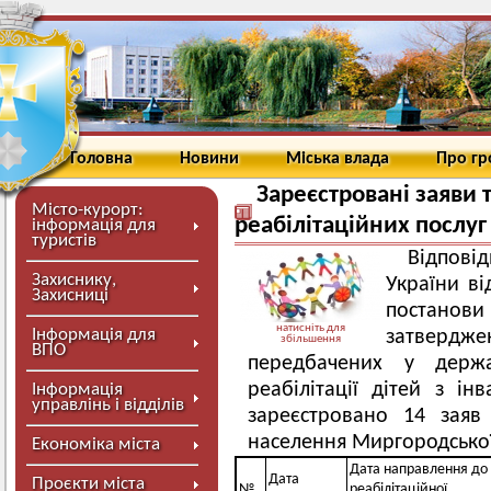
Головна
Новини
Міська влада
Про г
Зареєстровані заяви 
Місто-курорт:
реабілітаційних послуг 
інформація для
туристів
Відповід
Захиснику,
України ві
Захисниці
постанови
натисніть для
Інформація для
затвердже
збільшення
ВПО
передбачених у держ
реабілітації дітей з ін
Інформація
управлінь і відділів
зареєстровано 14 заяв 
населення Миргородської
Економіка міста
Дата направлення до
Дата
Проєкти міста
№
реабілітаційної