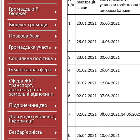
реєстрації
п/п
установи (орієнтовна 
заяви
Громадський
вибором батьків)
бюджет
1.
28.01.2021
05.08.2021
Бюджет громади
Правова база
2.
28.01.2021
14.06.2021
Громадська участь
3.
28.01.2021
30.08.2021
Соціальна політика
Гуманітарна сфера
4.
01.02.2021
26.04.2021
Сфера ЖКГ,
5.
01.02.2021
12.04.2021
транспорт,
архітектура та
земельні відносини
6.
02.02.2021
07.06.2021
Підприємництво
7.
02.02.2021
08.03.2021,14.06.202
Доступ до публічної
інформації
Безбар’єрність
8.
26.04.2021
10.08.2021