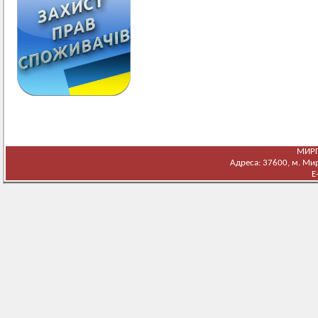
МИРГ
Адреса: 37600, м. Мирг
E