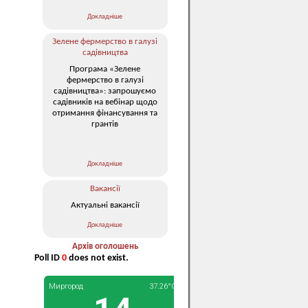
Докладніше
Зелене фермерство в галузі
садівництва
Програма «Зелене
фермерство в галузі
садівництва»: запрошуємо
садівників на вебінар щодо
отримання фінансування та
грантів
Докладніше
Вакансії
Актуальні вакансії
Докладніше
Архів оголошень
Poll ID
0
does not exist.