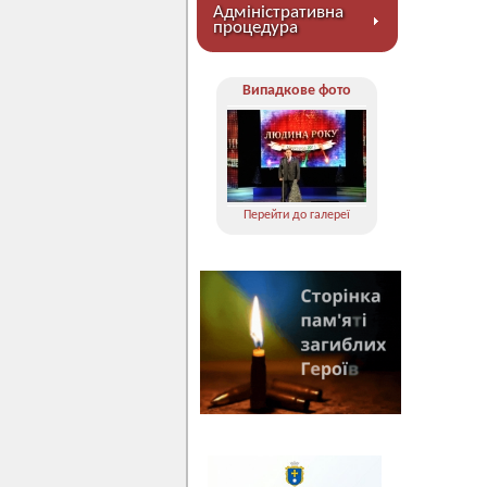
Адміністративна
процедура
Випадкове фото
Перейти до галереї