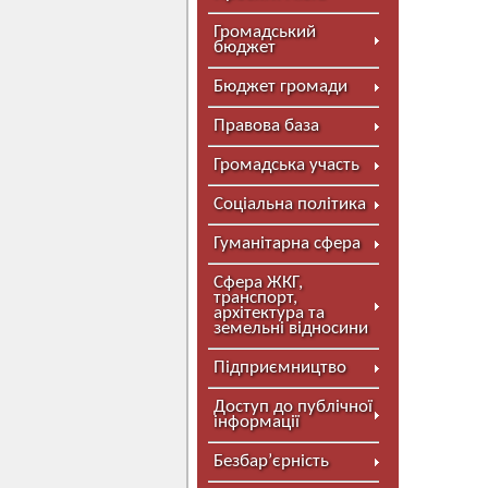
Громадський
бюджет
Бюджет громади
Правова база
Громадська участь
Соціальна політика
Гуманітарна сфера
Сфера ЖКГ,
транспорт,
архітектура та
земельні відносини
Підприємництво
Доступ до публічної
інформації
Безбар’єрність