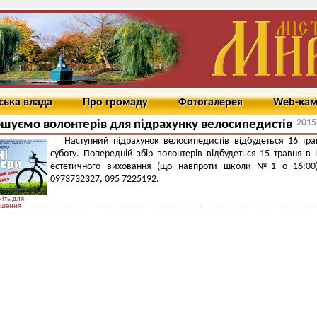
ська влада
Про громаду
Фотогалерея
Web-ка
2015
шуємо волонтерів для підрахунку велосипедистів
Наступний підрахунок велосипедистів відбудеться 16 тра
суботу. Попередній збір волонтерів відбудеться 15 травня в 
естетичного виховання (що навпроти школи №1 о 16:00)
0973732327, 095 7225192.
іть для
ьшення