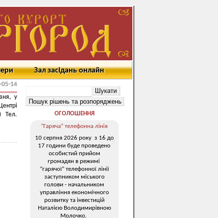
мери
Зал засідань онлайн
-05-14
вня, у
Центрі
ОГОЛОШЕННЯ
 Тел.
“Гаряча” телефонна лінія
10 серпня 2026 року з 16 до
17 години буде проведено
особистий прийом
громадян в режимі
“гарячої” телефонної лінії
заступником міського
голови - начальником
управління економічного
розвитку та інвестицій
Наталією Володимирівною
Молочко.