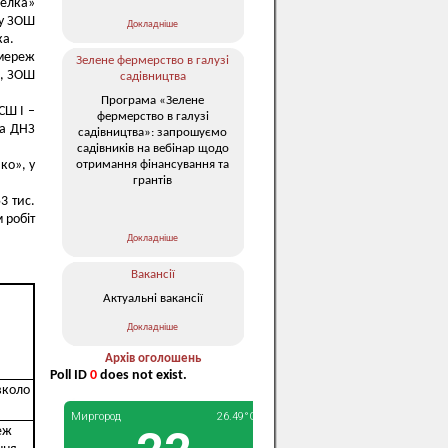
селка»
 у ЗОШ
Докладніше
ка.
 мереж
Зелене фермерство в галузі
о, ЗОШ
садівництва
Програма «Зелене
СШ І –
фермерство в галузі
та ДНЗ
садівництва»: запрошуємо
садівників на вебінар щодо
отримання фінансування та
ко», у
грантів
3 тис.
 робіт
Докладніше
Вакансії
Актуальні вакансії
Докладніше
Архів оголошень
Poll ID
0
does not exist.
вколо
еж