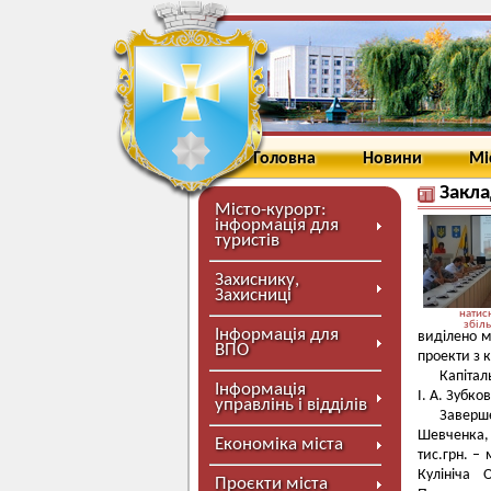
Головна
Новини
Мі
Закла
Місто-курорт:
інформація для
туристів
Захиснику,
Захисниці
натисн
збіл
Інформація для
виділено м
ВПО
проекти з к
Капіталь
Інформація
І. А. Зубк
управлінь і відділів
Заверше
Шевченка, 
Економіка міста
тис.грн. –
Кулініча О
Проєкти міста