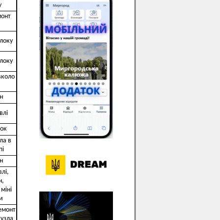
у
монт
локу
локу
вколо
н
влі
док
ла в
пі
н
лі,
н,
міні
и
емонт
вузла