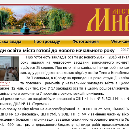
ська влада
Про громаду
Фотогалерея
Web-ка
2017
ди освіти міста готові до нового начального року
Про готовність закладів освіти до нового 2017 – 2018 навча
року йшлося на черговому засіданні виконавчого коміте
відбувся 28 серпня. Про поточні та капітальні види робіт по к
закладу доповідала начальник відділу освіти Тетяна Колибельн
За її словами, в цілому на проведення реконструкції, капіт
іть для
та поточних ремонтів у навчальних закладах міста в цьом
ьшення
айже 12 млн. 637 тис. грн. У 17 закладах освіти в цьому році реалізовуєт
апітального ремонту та 7 проектів з реконструкції приміщень.
ні ремонти частин покрівлі були виконані в СШ І – ІІІ ст. № 5, ЗОШ І-ІІІ ст. 
овського, ДНЗ № 11 «Теремок».
но повну заміну вікон на енергозберігаючі в ЗОШ І-ІІІ ст. №3, Гімназії ім.
ДНЗ № 10 «Веселка», ЦЕНТУМі, у ЗОШ І-ІІІ с. № 7 замінено частину віко
 місцевий бюджет) і отримавши, завдяки сприянню народного депутата У
.І. 650 тис. грн. з державного бюджету, ці види робіт продовжуються