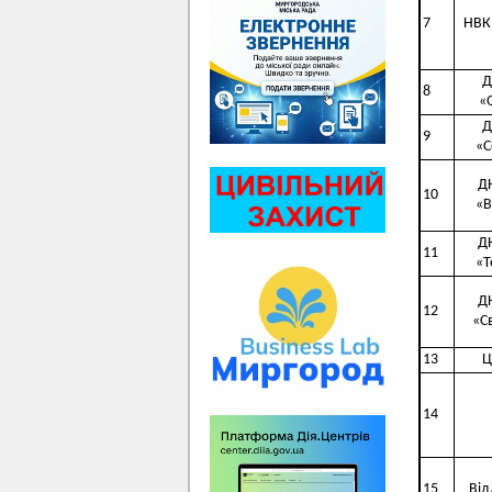
7
НВК
Д
8
«
Д
9
«С
Д
10
«В
Д
11
«Т
Д
12
«С
13
Ц
14
15
Від