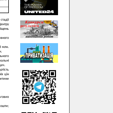
стадії
Центру
іщень
ивного
3 млн.
н.
льного
чальні
дач.
тість
іх цін
дитини
ьгових
кошти;