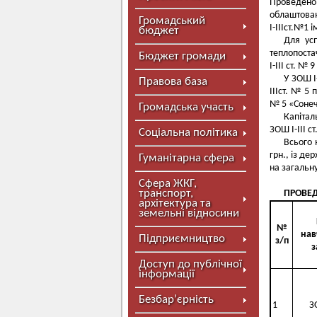
Проведено 
облаштован
Громадський
І-ІІІст.№1 
бюджет
Для ус
теплопоста
Бюджет громади
І-ІІІ ст. №
У ЗОШ І
Правова база
ІІІст. № 5
№ 5 «Сонеч
Громадська участь
Капітал
ЗОШ І-ІІІ с
Соціальна політика
Всього 
грн., із д
Гуманітарна сфера
на загальну
Сфера ЖКГ,
транспорт,
ПРОВЕД
архітектура та
земельні відносини
№
нав
Підприємництво
з/п
з
Доступ до публічної
інформації
Безбар’єрність
1
З