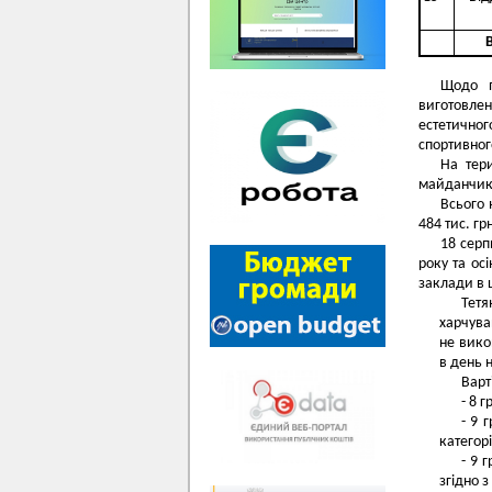
Щодо п
виготовлен
естетично
спортивного
На тери
майданчика
Всього 
484 тис. гр
18 серп
року та ос
заклади в 
Тет
харчува
не вико
в день н
Варт
- 8 
- 9 
категор
- 9 
згідно 