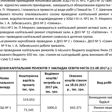
утеплення приміщення початкової школи ЗОШ І-ІІІ ст. №3. У ДНЗ № 10 «Ве
о відмостку навколо приміщення, завершується облаштування відмостки
ім. П. Мирного, і планується провести ці види робіт у Гімназії ім. Т. Г. Шевчен
пішного початку опалювального сезону проведено капітальний ремонт
чання, водопостачання та водовідведення у ЗОШ І-ІІІ ст. №1 ім. П. Мирног
 9 ім. І. А. Зубковського, ДНЗ № 2 «Оленка».
-ІІІст.№1 ім. П.Мирного завершується капітальний ремонт актової зали, в 
 проведено капітальний ремонт спортивної зали, в ДНЗ № 12 «Світлячок» 
ко» проведено капітальний ремонт санвузла в дитячих групах.
ьні ремонти харчоблоків проведено в ДНЗ № 2 « Оленка», ДНЗ № 5 «Сонеч
т. № 9 ім. І. А, Зубковського роботи тривають.
на проведення капітальних ремонтів із міського бюджету виділено 9млн.15
ержавного бюджету 650 тис. грн. станом на сьогоднішній день виконано об’єм
 суму 5,5 млн. грн.
ЕННЯ КАПІТАЛЬНИХ РЕМОНТІВ У ЗАКЛАДАХ ОСВІТИ МІСТА (15.08.2017 р.)
Виділено
Кошторисна
Освоєно
Назва
коштів/
вартість
коштів станом
чального
потреба на
Вид робіт
проекту
на 18.03.2017
акладу
2017 рік,
тис. грн.
р., тис. грн.
тис. грн.
Вимощення на
519,053
будівлі
ОШ № 1
1000,0
643.371
Ремонт мер
71,545