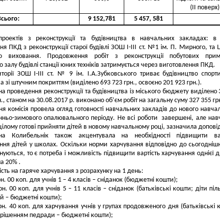
(ІІ поверх)
Всього:
9 152,781
5 457, 581
роектів з реконструкції та будівництва в навчальних закладах: в 
ня ПКД з реконструкції старої будівлі ЗОШ І-ІІІ ст. №1 ім. П. Мирного, та 
го виховання. Продовження робіт з реконструкції побутових прим
 залу будівлі станції юних техніків затримується через виготовлення ПКД.
торії ЗОШ І-ІІІ ст. № 9 ім. І.А.Зубковського триває будівництво спорт
 зі штучним покриттям (виділено 693 723 грн., освоєно 201 923 грн.).
на проведення реконструкції та будівництва із міського бюджету виділено 
н., станом на 30.08.2017 р. виконано об’єм робіт на загальну суму 327 355 гр
ня комісія провела огляд готовності навчальних закладів до нового навча
інньо-зимового опалювального періоду. Не всі роботи завершені, але нав
цілому готові прийняти дітей в новому навчальному році, зазначила допові
яна Колибельнік також акцентувала на необхідності підвищити вар
ння дітей у школах. Оскільки норми харчування відповідно до сьогоднішн
нуються, то є потреба і можливість підвищити вартість харчування однієї 
а 20% .
ість на гаряче харчування з розрахунку на 1 день:
грн. 00 коп. для учнів 1 – 4 класів – сніданок (бюджетні кошти);
грн. 00 коп. для учнів 5 – 11 класів – сніданок (батьківські кошти; діти піл
ій – бюджетні кошти);
грн. 40 коп. для харчування учнів у групах продовженого дня (батьківські 
з рішенням педради – бюджетні кошти);