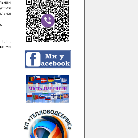
альний
ується
альної
е:
Т. Г .
истеми