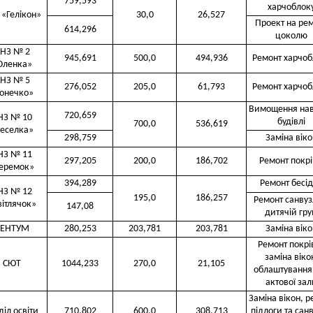
759,593
харчоблок
 «Гелікон»
30,0
26,527
Проект на ре
614,296
цоколю
НЗ № 2
945,691
500,0
494,936
Ремонт харчоб
Оленка»
НЗ № 5
276,052
205,0
61,793
Ремонт харчоб
онечко»
Вимощення на
720,659
НЗ № 10
будівлі
700,0
536,619
еселка»
298,759
Заміна віко
НЗ № 11
297,205
200,0
186,702
Ремонт покрі
еремок»
394,289
Ремонт бесі
НЗ № 12
195,0
186,257
Ремонт санвуз
вітлячок»
147,08
дитячій гру
ЕНТУМ
280,253
203,781
203,781
Заміна віко
Ремонт покрів
заміна віко
СЮТ
1044,233
270,0
21,105
облаштування 
актової зал
Заміна вікон, р
діл освіти
710,802
600,0
308.713
підлоги та сан