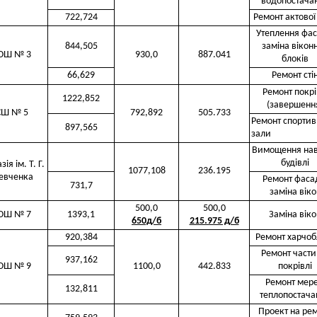
водопостача
722,724
Ремонт актової
Утеплення фас
844,505
заміна вікон
ОШ № 3
930,0
887.041
блоків
66,629
Ремонт сті
Ремонт покрі
1222,852
(завершенн
СШ № 5
792,892
505.733
Ремонт спортив
897,565
зали
Вимощення на
будівлі
зія ім. Т. Г.
1077,108
236.195
евченка
Ремонт фаса
731,7
заміна віко
500,0
500,0
ОШ № 7
1393,1
Заміна віко
650д/б
215.975 д/б
920,384
Ремонт харчоб
Ремонт част
937,162
ОШ № 9
1100,0
442.833
покрівлі
Ремонт мер
132,811
теплопостача
Проект на ре