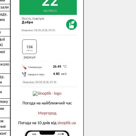
ння
 зали
аду,
них
н
влі
я)
ної
вколо
ду,
н
н
локу
Погода на найближчий час
ини
Миргород
еж
Погода на 10 днів від
sinoptik.ua
ння
монт