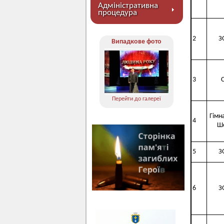
Адміністративна
процедура
2
З
Випадкове фото
3
Перейти до галереї
Гімна
4
Ш
5
З
6
З