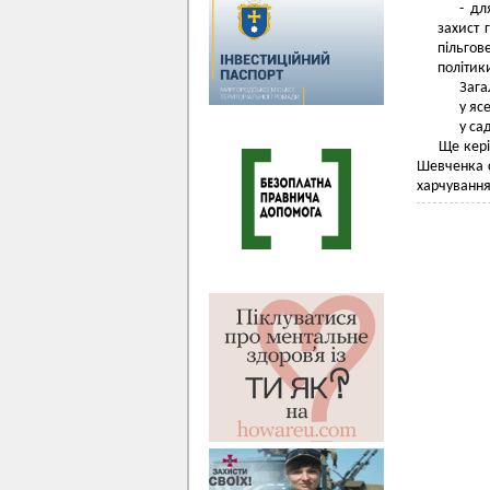
- дл
захист 
пільгов
політик
Зага
у ясе
у са
Ще кері
Шевченка с
харчування