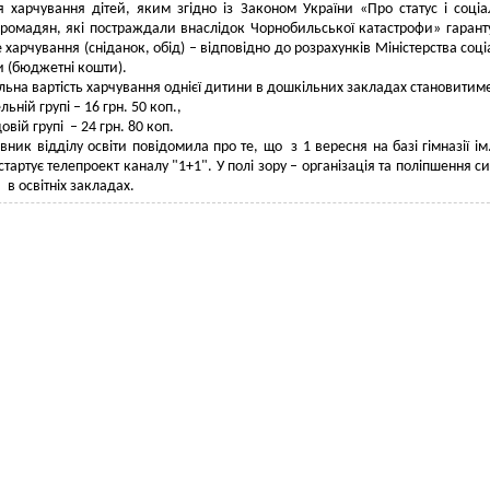
я харчування дітей, яким згідно із Законом України «Про статус і соці
громадян, які постраждали внаслідок Чорнобильської катастрофи» гарант
е харчування (сніданок, обід) – відповідно до розрахунків Міністерства соці
и (бюджетні кошти).
льна вартість харчування однієї дитини в дошкільних закладах становитим
льній групі – 16 грн. 50 коп.,
довій групі – 24 грн. 80 коп.
вник відділу освіти повідомила про те, що з 1 вересня на базі гімназії ім. 
тартує телепроект каналу "1+1". У полі зору – організація та поліпшення с
 в освітніх закладах.