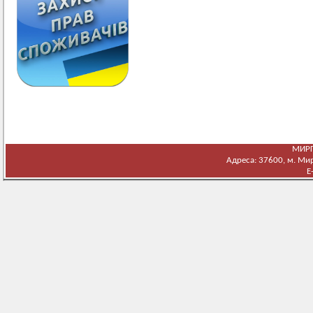
МИРГ
Адреса: 37600, м. Мирг
E