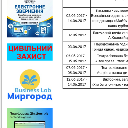
Виставка - застер
02.06.2017 –
Всесвітнього дня на
14.06.2017
середовища «Майбут
- наша турбо
Випускний вечір учн
02.06.2017
А.Коломій
Народознавча годи
03.06.2017
Трійця єднає, надих
05.06.2017 –
Театралізована бе
06.06.2017
«Твої права - твоє 
07.06.2017 –
Театралізоване
08.06.2017
«Чарівна казка ди
12.06.2017 –
Вікторини, за
14.06.2017
«Хто багато читає - т