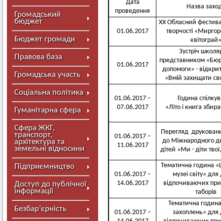
Дата
Назва захо
проведення
Громадський
бюджет
ХХ Обласний фестива
01.06.2017
творчості «Мирго
Бюджет громади
квітограй
Зустріч школяр
Правова база
представником «Бюр
01.06.2017
допомоги» - відкри
Громадська участь
«Вмій захищати св
Соціальна політика
01.06.2017 –
Година спілку
07.06.2017
«Літо і книга збира
Гуманітарна сфера
Сфера ЖКГ,
Перегляд друкован
транспорт,
01.06.2017 –
до Міжнародного дн
архітектура та
11.06.2017
земельні відносини
дітей «Ми - діти твої
Тематична година «
Підприємництво
01.06.2017 –
музеї світу» для 
14.06.2017
відпочиваючих при
Доступ до публічної
інформації
таборів
Тематична година 
Безбар’єрність
01.06.2017 –
захоплень» для д