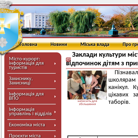
Головна
Новини
Міська влада
Про г
Заклади культури мі
Місто-курорт:
відпочинок дітям з при
інформація для
туристів
Пізнавал
Захиснику,
школярам 
Захисниці
канікул. 
Інформація для
цікавих з
ВПО
таборів.
натисніть для
збільшення
Інформація
управлінь і відділів
Економіка міста
Проєкти міста