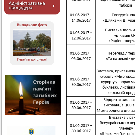
14.06.2017
відпочиваючих при
Адміністративна
таборів
процедура
01.06.2017 –
Екскурсія-кв
14.06.2017
«Шляхами Д.Гурам
Випадкове фото
Виставка творчи
01.06.2017 –
гуртківців 
12.06.2017
«Радість творч
01.06.2017 –
Перегляд літер
06.06.2017
«Ти на землі - д
Перейти до галереї
Виставка, присвячен
курорту «Миргород»
01.06.2017 –
курорту у творах м
30.06.2017
буклетах, листівка
рекламній прод
Відкриття виставк
01.06.2017 –
вихованців ЦЕВ з
30.06.2017
Міжнародного дня за
Виставка у ра
Всеукраїнського пе
01.06.2017 –
пленеру
30.06.2017
«Шляхами Григорія