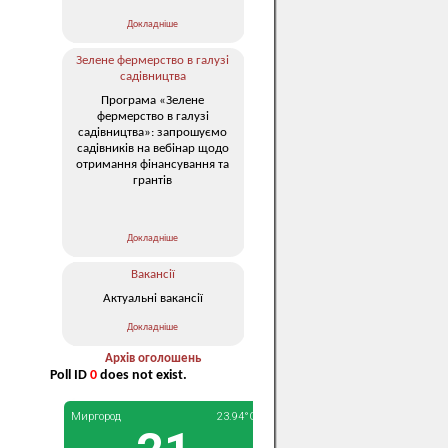
Докладніше
Зелене фермерство в галузі
садівництва
Програма «Зелене
фермерство в галузі
садівництва»: запрошуємо
садівників на вебінар щодо
отримання фінансування та
грантів
Докладніше
Вакансії
Актуальні вакансії
Докладніше
Архів оголошень
Poll ID
0
does not exist.