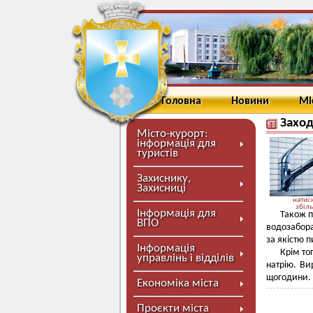
Головна
Новини
Мі
Заход
Місто-курорт:
інформація для
туристів
Захиснику,
Захисниці
натисн
збіл
Інформація для
Також п
ВПО
водозабора
за якістю 
Інформація
Крім то
управлінь і відділів
натрію. Ви
щогодини.
Економіка міста
Проєкти міста