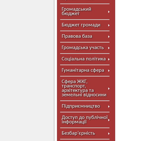
Громадський
бюджет
Бюджет громади
Правова база
Громадська участь
Соціальна політика
Гуманітарна сфера
Сфера ЖКГ,
транспорт,
архітектура та
земельні відносини
Підприємництво
Доступ до публічної
інформації
Безбар’єрність