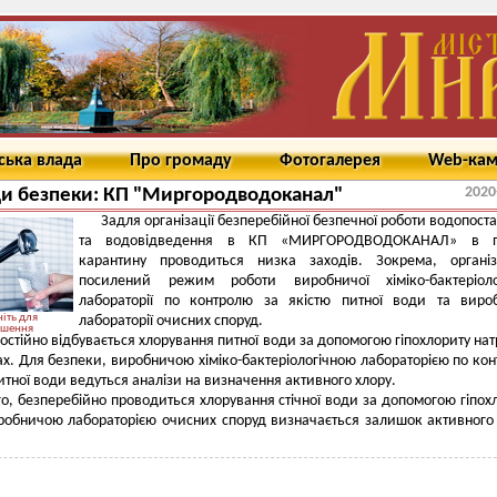
ська влада
Про громаду
Фотогалерея
Web-ка
2020
и безпеки: КП "Миргородводоканал"
Задля організації безперебійної безпечної роботи водопост
та водовідведення в КП «МИРГОРОДВОДОКАНАЛ» в п
карантину проводиться низка заходів. Зокрема, організ
посилений режим роботи виробничої хіміко-бактеріолог
лабораторії по контролю за якістю питної води та виро
іть для
лабораторії очисних споруд.
ьшення
остійно відбувається хлорування питної води за допомогою гіпохлориту нат
х. Для безпеки, виробничою хіміко-бактеріологічною лабораторією по ко
питної води ведуться аналізи на визначення активного хлору.
го, безперебійно проводиться хлорування стічної води за допомогою гіпох
робничою лабораторією очисних споруд визначається залишок активного