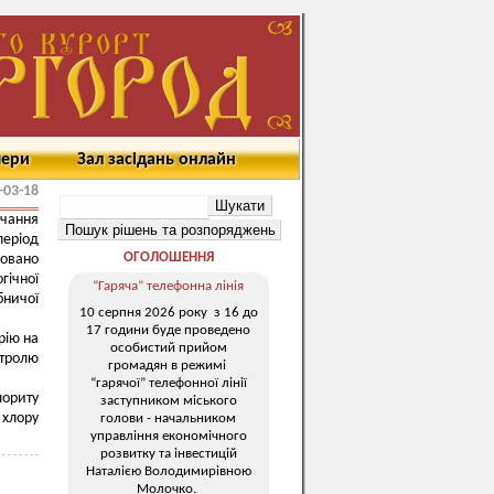
мери
Зал засідань онлайн
-03-18
ачання
еріод
ОГОЛОШЕННЯ
овано
ічної
“Гаряча” телефонна лінія
бничої
10 серпня 2026 року з 16 до
17 години буде проведено
рію на
особистий прийом
нтролю
громадян в режимі
“гарячої” телефонної лінії
лориту
заступником міського
 хлору
голови - начальником
управління економічного
розвитку та інвестицій
Наталією Володимирівною
Молочко.