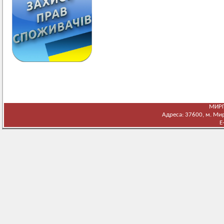
МИРГ
Адреса: 37600, м. Мирг
E