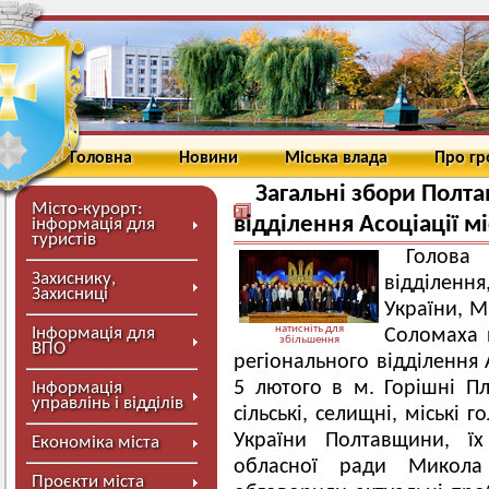
Головна
Новини
Міська влада
Про г
Загальні збори Полта
Місто-курорт:
відділення Асоціації мі
інформація для
туристів
Голова
Захиснику,
відділенн
Захисниці
України, М
натисніть для
Інформація для
Соломаха п
збільшення
ВПО
регіонального відділення 
5 лютого в м. Горішні Пл
Інформація
управлінь і відділів
сільські, селищні, міські 
України Полтавщини, їх
Економіка міста
обласної ради Микола 
Проєкти міста