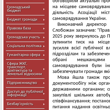
обговорили актуальні пр
на місцеве самоврядуванн
Громадський
бюджет
діяльність Асоціації мі
самоврядування України.
Бюджет громади
Виконавчий директор 
Правова база
Слобожан зазначив: "Правл
2025 року звернулось до П
Громадська участь
зупинити тиск на місце
Соціальна політика
зусилля всієї публічної
підрозділам та забезпеч
Гуманітарна сфера
обрані мешканцями
Сфера ЖКГ,
самоврядування були і
транспорт,
архітектура та
забезпечувати громади як
земельні відносини
Мова йшла також про
Підприємництво
документообігу між орга
державними органами; с
Доступ до публічної
закупівлі шкільних автоб
інформації
співфінансування; постано
Безбар’єрність
питання надання освітнь