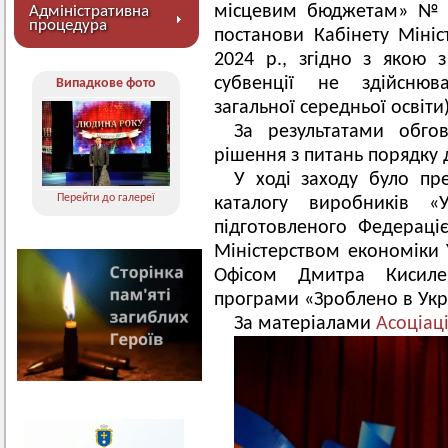
місцевим бюджетам» № 6 
Адміністративна
процедура
постанови Кабінету Міні
2024 р., згідно з якою 
субвенції не здійснюва
Випадкове фото
загальної середньої освіти)
За результатами обго
рішення з питань порядку 
У ході заходу було пр
Перейти до галереї
каталогу виробників «У
підготовленого Федераці
Міністерством економіки У
Офісом Дмитра Кисиле
програми «Зроблено в Укра
За матеріалами
Асоціаці