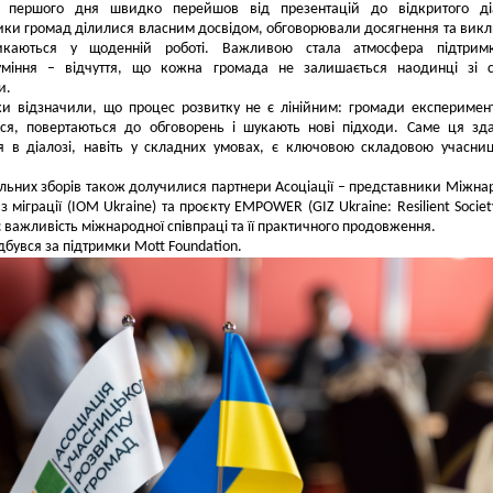
 першого дня швидко перейшов від презентацій до відкритого діа
ки громад ділилися власним досвідом, обговорювали досягнення та викл
икаються у щоденній роботі. Важливою стала атмосфера підтрим
уміння
–
відчуття, що кожна громада не залишається наодинці зі с
и.
и відзначили, що процес розвитку не є лінійним: громади експеримен
ся, повертаються до обговорень і шукають нові підходи. Саме ця зда
я в діалозі, навіть у складних умовах, є ключовою складовою учасни
льних зборів також долучилися партнери Асоціації
–
представники Міжнар
 з міграції (IOM Ukraine) та проєкту EMPOWER (GIZ Ukraine: Resilient Societ
 важливість міжнародної співпраці та її практичного продовження.
ідбувся за підтримки Mott Foundation.