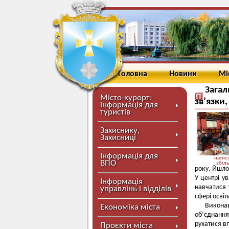
Головна
Новини
Мі
Загал
Місто-курорт:
зв’язки,
інформація для
туристів
Захиснику,
Захисниці
Інформація для
натисн
ВПО
збіл
року. Йшло
У центрі у
Інформація
навчатися 
управлінь і відділів
сфері осві
Викона
Економіка міста
об’єднанн
рухатися в
Проєкти міста