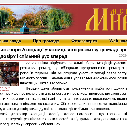
ська влада
Про громаду
Фотогалерея
Web-ка
ьні збори Асоціації учасницького розвитку громад: пр
2026
 довіру і спільний рух вперед
22–23 квітня відбулися Загальні збори Асоціації учасни
розвитку громад, що об’єднали представників громад з 
регіонів України. Від Миргорода участь у заході взяла заст
міського голови
–
начальниця управління економічного розви
інвестицій Наталія Молочко.
іть для
Перший день зборів був присвячений підбиттю підсумкі
ьшення
ся не лише про результати діяльності, а й про глибші процеси, що стоять за
ваги
–
громади та люди, які навіть у складних умовах продовжують прац
та змінювати підходи до розвитку. Обговорювалися приклади трансформ
ти, а також досвід команд, які навчилися діяти більш злагоджено.
вчий директор Асоціації Леонід Донос наголосив, що головна цін
я
–
не перелік реалізованих активностей, а підтримка, яка допомагає гр
перед навіть у непростих обставинах.