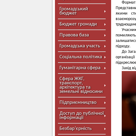
Формат
Представни
Громадський
бюджет
якими ст
взаємороз
Бюджет громади
труднощам
Учасник
Правова база
помиляють
залишатис
Громадська участь
підходу.
До Зага
Соціальна політика
організації
підкреслює
Гуманітарна сфера
Захід в
Сфера ЖКГ,
транспорт,
архітектура та
земельні відносини
Підприємництво
Доступ до публічної
інформації
Безбар’єрність