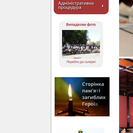
Адміністративна
процедура
Випадкове фото
Перейти до галереї