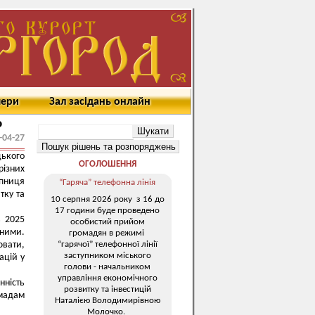
мери
Зал засідань онлайн
о
-04-27
цького
ОГОЛОШЕННЯ
різних
упниця
“Гаряча” телефонна лінія
тку та
10 серпня 2026 року з 16 до
17 години буде проведено
в 2025
особистий прийом
 ними.
громадян в режимі
“гарячої” телефонної лінії
ювати,
заступником міського
ацій у
голови - начальником
управління економічного
ність
розвитку та інвестицій
омадам
Наталією Володимирівною
Молочко.