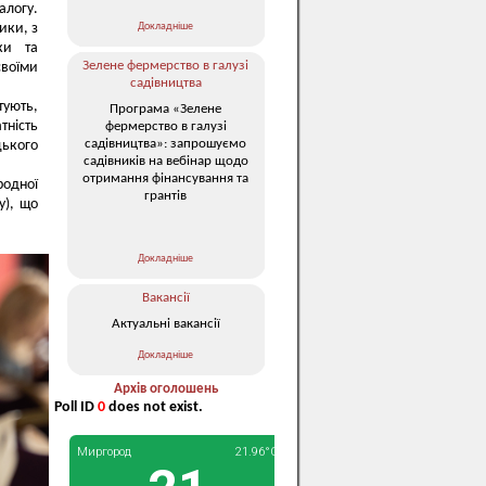
логу.
Докладніше
ики, з
ки та
Зелене фермерство в галузі
воїми
садівництва
тують,
Програма «Зелене
тність
фермерство в галузі
садівництва»: запрошуємо
цького
садівників на вебінар щодо
отримання фінансування та
одної
грантів
y), що
Докладніше
Вакансії
Актуальні вакансії
Докладніше
Архів оголошень
Poll ID
0
does not exist.