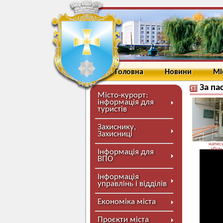
Головна
Новини
Мі
За па
Місто-курорт:
інформація для
туристів
Захиснику,
Захисниці
натисн
збіл
Інформація для
ВПО
Інформація
управлінь і відділів
Економіка міста
Проєкти міста