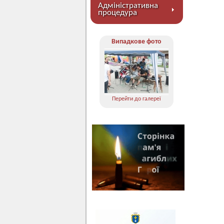
Адміністративна
процедура
Випадкове фото
Перейти до галереї