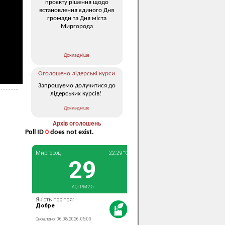
проєкту рішення щодо
встановлення єдиного Дня
громади та Дня міста
Миргорода
Докладніше
Оголошено лідерські курси
Запрошуємо долучитися до
лідерських курсів!
Докладніше
Архів оголошень
Poll ID
0
does not exist.