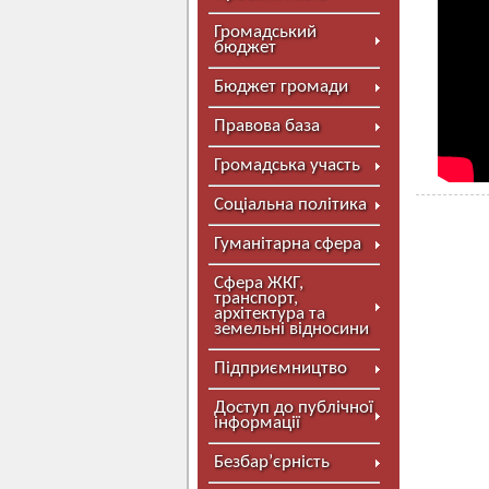
Громадський
бюджет
Бюджет громади
Правова база
Громадська участь
Соціальна політика
Гуманітарна сфера
Сфера ЖКГ,
транспорт,
архітектура та
земельні відносини
Підприємництво
Доступ до публічної
інформації
Безбар’єрність