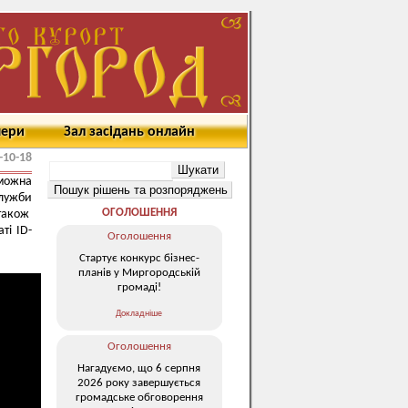
мери
Зал засідань онлайн
-10-18
можна
лужби
ОГОЛОШЕННЯ
також
ті ID-
Оголошення
Стартує конкурс бізнес-
планів у Миргородській
громаді!
Докладніше
Оголошення
Нагадуємо, що 6 серпня
2026 року завершується
громадське обговорення