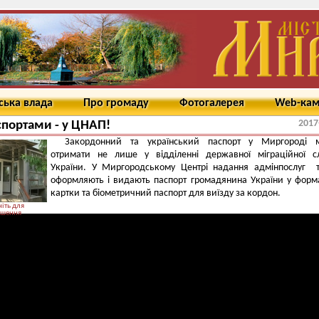
ська влада
Про громаду
Фотогалерея
Web-ка
2017
спортами - у ЦНАП!
Закордонний та український паспорт у Миргороді 
отримати не лише у відділенні державної міграційної с
України. У Миргородському Центрі надання адмінпослуг 
оформляють і видають паспорт громадянина України у форма
картки та біометричний паспорт для виїзду за кордон.
іть для
ьшення