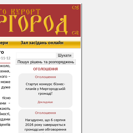
мери
Зал засідань онлайн
го
-11-12
вколо,
ОГОЛОШЕННЯ
ження,
кого –
Оголошення
, може
Стартує конкурс бізнес-
д дуже
планів у Миргородській
громаді!
тісно
Докладніше
ами –
укають
Оголошення
ності,
видами
Нагадуємо, що 6 серпня
дентів
2026 року завершується
громадське обговорення