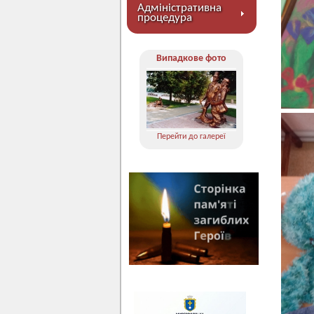
Адміністративна
процедура
Випадкове фото
Перейти до галереї