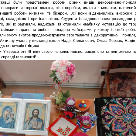
тавці були представлені роботи різних видів декоративно–прикла
 прикраси, авторські ляльки, різні поробки, ляльки – мотанки, плетений
вишиті роботи нитками та бісером. Всі вони відзначились високим 
ті, складністю і оригінальністю. Студенти із задоволенням розглядали 
о, які їх радували, надихали та отримали неабияку мотивацію до твор
скільки старань та любові вкладено майстрами у кожну із своїх робіт
ли змогу вкотре продемонструвати свої таланти в декоративно – прикл
 Активну участь у виставці взяли Надія Степанович, Ольга Первак, Надія
да та Наталія Птіцина.
и Університету III віку своєю наполегливістю, завзятістю та невтомною 
 справді талановиті!