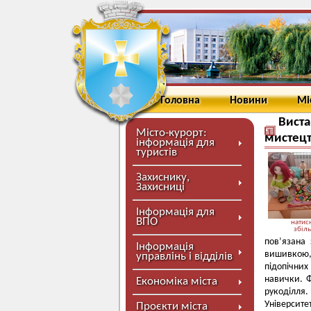
Головна
Новини
Мі
Виста
Місто-курорт:
мистецт
інформація для
туристів
Захиснику,
Захисниці
Інформація для
ВПО
натисн
збіл
пов’язана
Інформація
вишивкою,
управлінь і відділів
підопічних
навички. Ф
Економіка міста
рукоділля.
Університету
Проєкти міста