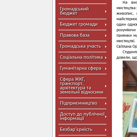
На вис
мистецтва:
Громадський
бюджет
живопис, 
майстернос
Бюджет громади
один одног
розуміючи 
Правова база
панянки ма
мистецтві.
Громадська участь
Світлана Ор
Студент
Соціальна політика
довели, що
Гуманітарна сфера
Сфера ЖКГ,
транспорт,
архітектура та
земельні відносини
Підприємництво
Доступ до публічної
інформації
Безбар’єрність