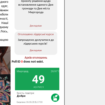
проєкту рішення щодо
дного
встановлення єдиного Дня
 одяг,
громади та Дня міста
рівнем
Миргорода
роботи
чості,
. Наші
Докладніше
адному
 Лось,
Оголошено лідерські курси
працею
Запрошуємо долучитися до
лідерських курсів!
Докладніше
Архів оголошень
Poll ID
0
does not exist.