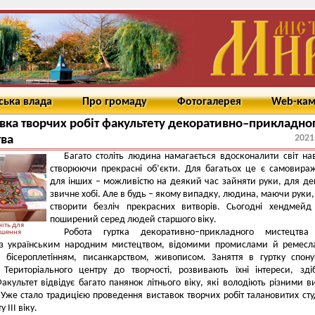
ська влада
Про громаду
Фотогалерея
Web-ка
вка творчих робіт факультету декоративно–прикладно
2021
ва
Багато століть людина намагається вдосконалити світ на
створюючи прекрасні об’єкти. Для багатьох це є самовира
для інших – можливістю на деякий час зайняти руки, для де
звичне хобі. Але в будь – якому випадку, людина, маючи руки
створити безліч прекрасних витворів. Сьогодні хендмей
поширений серед людей старшого віку.
іть для
Робота гуртка декоративно–прикладного мистецтва 
ьшення
 з українським народним мистецтвом, відомими промислами й ремесл
 бісероплетінням, писанкарством, живописом. Заняття в гуртку спон
 Територіального центру до творчості, розвивають їхні інтереси, здіб
акультет відвідує багато панянок літнього віку, які володіють різними 
 Уже стало традицією проведення виставок творчих робіт талановитих сту
 III віку.