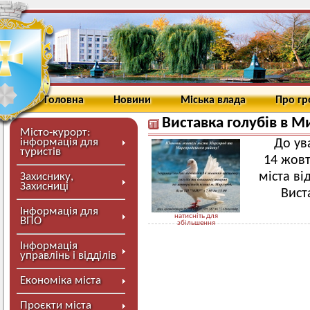
Головна
Новини
Міська влада
Про г
Виставка голубів в М
Місто-курорт:
інформація для
До ув
туристів
14 жовт
міста ві
Захиснику,
Захисниці
Виста
Інформація для
натисніть для
ВПО
збільшення
Інформація
управлінь і відділів
Економіка міста
Проєкти міста