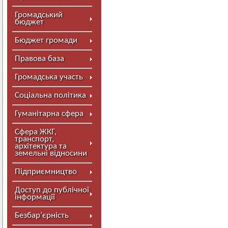
Громадський
бюджет
Бюджет громади
Правова база
Громадська участь
Соціальна політика
Гуманітарна сфера
Сфера ЖКГ,
транспорт,
архітектура та
земельні відносини
Підприємництво
Доступ до публічної
інформації
Безбар’єрність