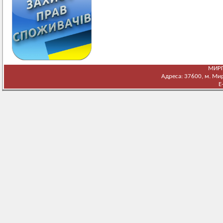
МИРГ
Адреса: 37600, м. Мирг
E