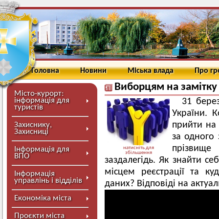
Головна
Новини
Міська влада
Про г
Виборцям на замітку
Місто-курорт:
інформація для
31 бере
туристів
України. 
прийти на 
Захиснику,
Захисниці
за одного 
прізвищ
Інформація для
натисніть для
збільшення
ВПО
заздалегідь. Як знайти се
місцем реєстрації та ку
Інформація
управлінь і відділів
даних? Відповіді на актуал
Економіка міста
Проєкти міста