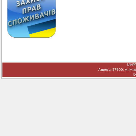
МИРГ
Адреса: 37600, м. Мирг
E