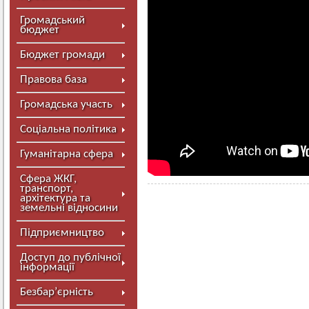
Громадський
бюджет
Бюджет громади
Правова база
Громадська участь
Соціальна політика
Гуманітарна сфера
Сфера ЖКГ,
транспорт,
архітектура та
земельні відносини
Підприємництво
Доступ до публічної
інформації
Безбар’єрність