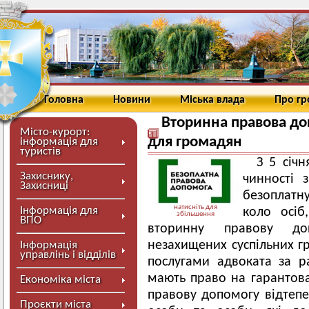
Головна
Новини
Міська влада
Про г
Вторинна правова до
Місто-курорт:
для громадян
інформація для
туристів
З 5 січн
Захиснику,
чинності 
Захисниці
безоплатн
натисніть для
Інформація для
коло осіб
збільшення
ВПО
вторинну правову до
незахищених суспільних г
Інформація
управлінь і відділів
послугами адвоката за р
мають право на гарантов
Економіка міста
правову допомогу відтеп
Проєкти міста