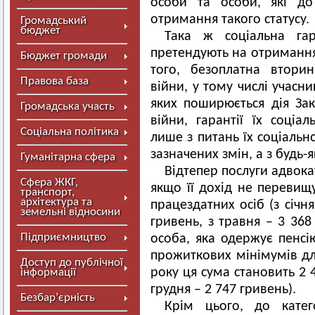
особи та особи, які до
отримання такого статусу.
Громадський
бюджет
Така ж соціальна гар
претендують на отримання 
Бюджет громади
того, безоплатна втори
Правова база
війни, у тому числі учасн
яких поширюється дія Зак
Громадська участь
війни, гарантії їх соціа
Соціальна політика
лише з питань їх соціальн
зазначених змін, а з будь-
Гуманітарна сфера
Відтепер послуги адвок
Сфера ЖКГ,
якщо її дохід не перевищ
транспорт,
архітектура та
працездатних осіб (з січн
земельні відносини
гривень, з травня – 3 368
Підприємництво
особа, яка одержує пенсі
прожиткових мінімумів для
Доступ до публічної
року ця сума становить 2 4
інформації
грудня – 2 747 гривень).
Безбар’єрність
Крім цього, до катег