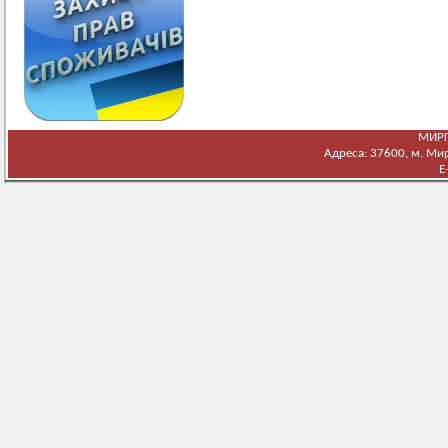
МИРГ
Адреса: 37600, м. Мирг
E