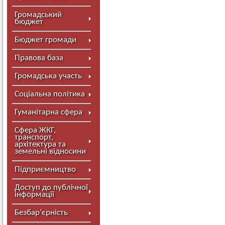
Громадський
бюджет
Бюджет громади
Правова база
Громадська участь
Соціальна політика
Гуманітарна сфера
Сфера ЖКГ,
транспорт,
архітектура та
земельні відносини
Підприємництво
Доступ до публічної
інформації
Безбар’єрність