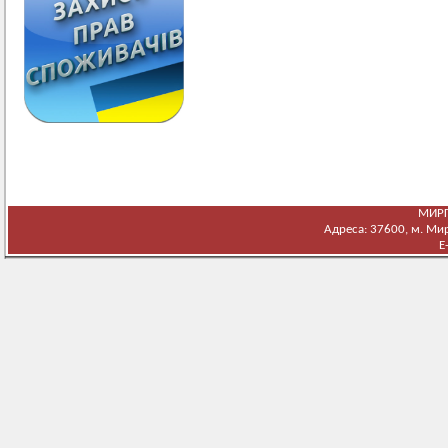
МИРГ
Адреса: 37600, м. Мирг
E