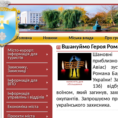
Головна
Новини
Міська влада
Про г
Вшануймо Героя Ром
Місто-курорт:
інформація для
Шановні м
туристів
приблизно 
Авіас) зу
Захиснику,
Захисниці
Романа Ба
України! За
Інформація для
натисніть для
ВПО
збільшення
136) відб
воїном, який загинув, за
Інформація
управлінь і відділів
окупантів. Запрошуємо пр
українського захисника.
Економіка міста
Проєкти міста