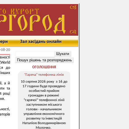
мери
Зал засідань онлайн
-08-20
вності
(World
ОГОЛОШЕННЯ
ся до
інших
“Гаряча” телефонна лінія
10 серпня 2026 року з 16 до
ї, а й
17 години буде проведено
оти та
особистий прийом
4 році
громадян в режимі
ння.
“гарячої” телефонної лінії
заступником міського
ності,
голови - начальником
управління економічного
аторів
розвитку та інвестицій
Наталією Володимирівною
Молочко.