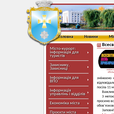
Головна
Новини
Мі
Всесв
Місто-курорт:
інформація для
туристів
Захиснику,
Захисниці
натисн
збіл
Інформація для
змінюємо е
ВПО
відповідал
посіла 11 м
Інформація
Важливо
управлінь і відділів
З метою
просимо вс
Економіка міста
обов’язков
Заповні
Проєкти міста