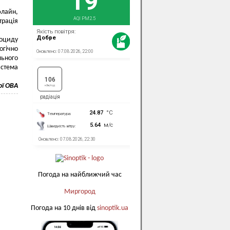
лайн,
трація
оциду
огічно
льного
истема
ої ОВА
Погода на найближчий час
Миргород
Погода на 10 днів від
sinoptik.ua