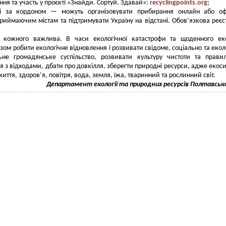
ння та участь у проєкті «Знайди. Сортуй. Здавай»:
recyclingpoints.org
;
ці за кордоном — можуть організовувати прибирання онлайн або оф
риймаючим містам та підтримувати Україну на відстані. Обов’язкова реєс
ь кожного важлива. В часи екологічної катастрофи та щоденного ек
азом робити екологічне відновлення і розвивати свідоме, соціально та екол
льне громадянське суспільство, розвивати культуру чистоти та прави
 з відходами, дбати про довкілля, зберегти природні ресурси, адже екос
иття, здоров’я, повітря, вода, земля, їжа, тваринний та рослинний світ.
Департамент екології та природних ресурсів Полтавськ