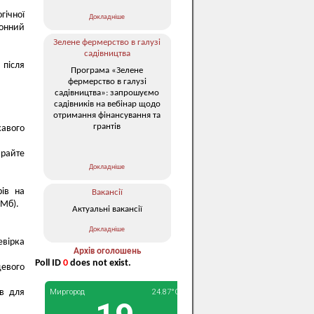
ічної
Докладніше
ронний
Зелене фермерство в галузі
садівництва
 після
Програма «Зелене
фермерство в галузі
садівництва»: запрошуємо
садівників на вебінар щодо
отримання фінансування та
грантів
кавого
ирайте
Докладніше
рів на
Вакансії
 Мб).
Актуальні вакансії
Докладніше
евірка
Архів оголошень
Poll ID
0
does not exist.
евого
ів для