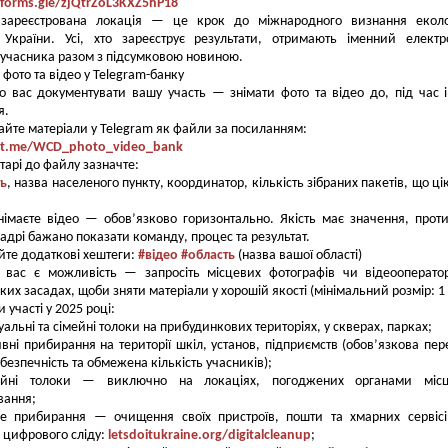
/forms.gle/zjQtrZoL3KXZ5hP18
зареєстрована локація — це крок до міжнародного визнання еколог
і України. Усі, хто зареєструє результати, отримають іменний елект
 учасника разом з підсумковою новиною.
я фото та відео у Telegram-банку
 вас документувати вашу участь — знімати фото та відео до, під час і
я.
йте матеріали у Telegram як файли за посиланням:
//t.me/WCD_photo_video_bank
тарі до файлу зазначте:
ть
, назва населеного пункту, координатор, кількість зібраних пакетів, що ці
імаєте відео — обов’язково горизонтально. Якість має значення, прот
кадрі бажано показати команду, процес та результат.
те додаткові хештеги:
#відео
#область
(назва вашої області)
 вас є можливість — запросіть місцевих фотографів чи відеооперато
ких засадах, щоби зняти матеріали у хорошій якості (мінімальний розмір: 1
 участі у 2025 році:
уальні та сімейні толоки на прибудинкових територіях, у скверах, парках;
вні прибирання на території шкіл, установ, підприємств (обов’язкова пер
безпечність та обмежена кількість учасників);
ійні толоки — виключно на локаціях, погоджених органами місц
вання;
е прибирання — очищення своїх пристроїв, пошти та хмарних сервіс
 цифрового сліду:
letsdoitukraine.org/digitalcleanup
;