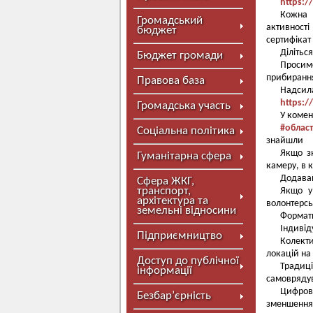
https:/
Кожна 
Громадський
активност
бюджет
сертифікат
Ділітьс
Бюджет громади
Просимо
прибиранн
Правова база
Надсила
https:
Громадська участь
У комен
#облас
Соціальна політика
знайшли
Якщо зн
Гуманітарна сфера
камеру, в 
Додавай
Сфера ЖКГ,
транспорт,
Якщо у
архітектура та
волонтерсь
земельні відносини
Формати
Індивід
Підприємництво
Колекти
локацій на 
Доступ до публічної
Традиц
інформації
самовряду
Цифров
Безбар’єрність
зменшення