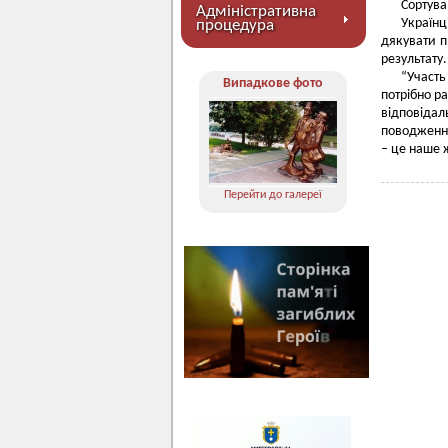
Сортува
Адміністративна
Україн
процедура
дякувати п
результату.
“Участ
Випадкове фото
потрібно р
відповіда
поводження
– це наше ж
Перейти до галереї