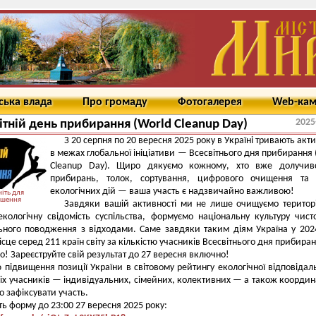
ська влада
Про громаду
Фотогалерея
Web-ка
2025
ітній день прибирання (World Cleanup Day)
З 20 серпня по 20 вересня 2025 року в Україні тривають акти
в межах глобальної ініціативи — Всесвітнього дня прибирання 
Cleanup Day). Щиро дякуємо кожному, хто вже долучив
прибирань, толок, сортування, цифрового очищення та 
екологічних дій — ваша участь є надзвичайно важливою!
іть для
ьшення
Завдяки вашій активності ми не лише очищуємо територі
кологічну свідомість суспільства, формуємо національну культуру чист
ьного поводження з відходами. Саме завдяки таким діям Україна у 202
ісце серед 211 країн світу за кількістю учасників Всесвітнього дня прибира
! Зареєструйте свій результат до 27 вересня включно!
 підвищення позиції України в світовому рейтингу екологічної відповідаль
іх учасників — індивідуальних, сімейних, колективних — а також координ
о зафіксувати участь.
ть форму до 23:00 27 вересня 2025 року: