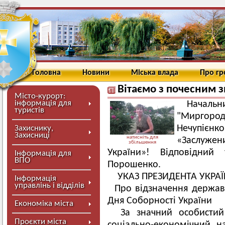
Головна
Новини
Міська влада
Про г
Вітаємо з почесним 
Місто-курорт:
інформація для
Началь
туристів
"Миргоро
Нечупіє
Захиснику,
Захисниці
натисніть для
«Заслуже
збільшення
України»! Відповідний
Інформація для
ВПО
Порошенко.
УКАЗ ПРЕЗИДЕНТА УКРА
Інформація
управлінь і відділів
Про відзначення держав
Дня Соборності України
Економіка міста
За значний особистий
Проєкти міста