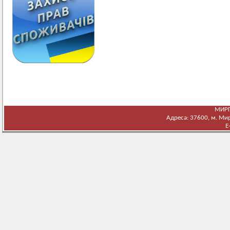
МИРГ
Адреса: 37600, м. Мирг
E