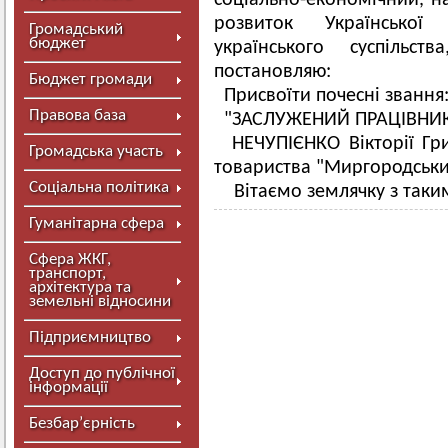
соціально-економічний, на
розвиток Української
Громадський
бюджет
українського суспільст
постановляю:
Бюджет громади
Присвоїти почесні звання
Правова база
"ЗАСЛУЖЕНИЙ ПРАЦІВНИК
НЕЧУПІЄНКО Вікторії Гри
Громадська участь
товариства "Миргородський
Соціальна політика
Вітаємо землячку з так
Гуманітарна сфера
Сфера ЖКГ,
транспорт,
архітектура та
земельні відносини
Підприємництво
Доступ до публічної
інформації
Безбар’єрність