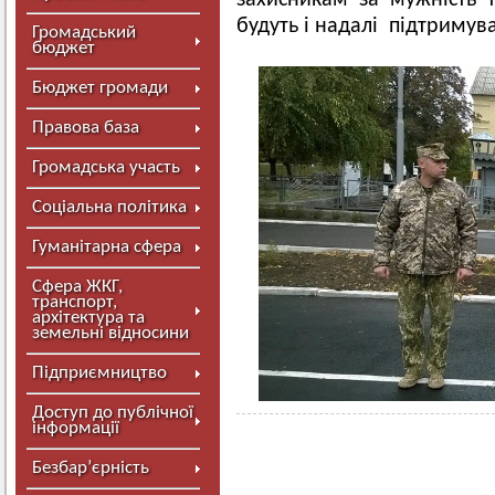
захисникам за мужність т
будуть і надалі підтримува
Громадський
бюджет
Бюджет громади
Правова база
Громадська участь
Соціальна політика
Гуманітарна сфера
Сфера ЖКГ,
транспорт,
архітектура та
земельні відносини
Підприємництво
Доступ до публічної
інформації
Безбар’єрність