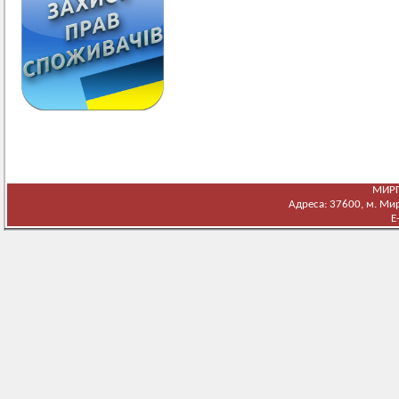
МИРГ
Адреса: 37600, м. Мирг
E