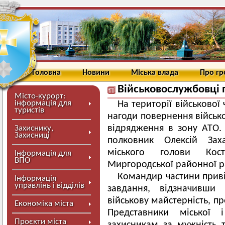
Головна
Новини
Міська влада
Про г
Військовослужбовці 
Місто-курорт:
інформація для
На території військової
туристів
нагоди повернення військ
відрядження в зону АТО.
Захиснику,
Захисниці
полковник Олексій Заха
міського голови Кос
Інформація для
ВПО
Миргородської районної р
Командир частини приві
Інформація
управлінь і відділів
завдання, відзначивши
військову майстерність, п
Економіка міста
Представники міської
Проєкти міста