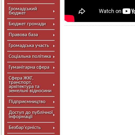
Громадський
бюджет
Бюджет громади
Правова база
Громадська участь
Соціальна політика
Гуманітарна сфера
Сфера ЖКГ,
транспорт,
архітектура та
земельні відносини
Підприємництво
Доступ до публічної
інформації
Безбар’єрність