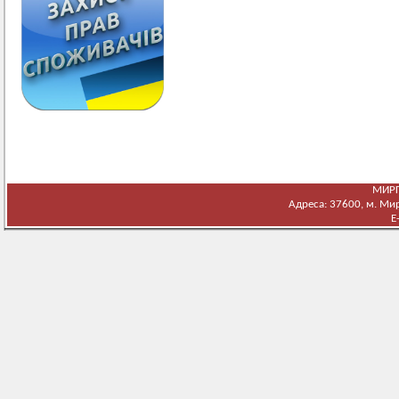
МИРГ
Адреса: 37600, м. Мирг
E