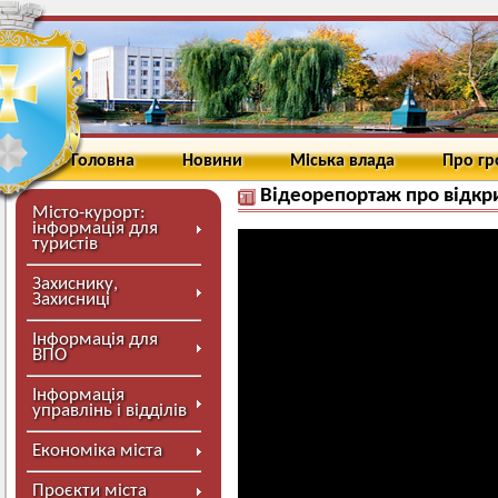
Головна
Новини
Міська влада
Про г
Відеорепортаж про відкр
Місто-курорт:
інформація для
туристів
Захиснику,
Захисниці
Інформація для
ВПО
Інформація
управлінь і відділів
Економіка міста
Проєкти міста