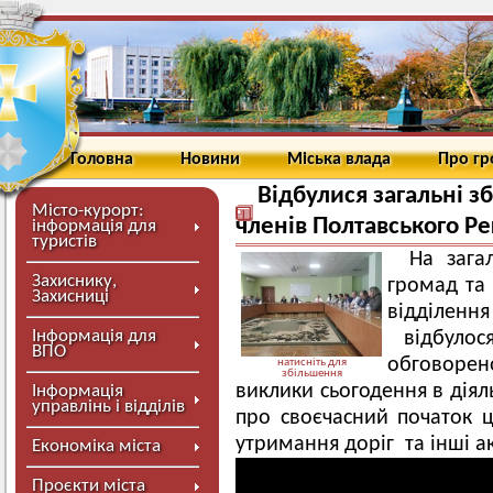
Головна
Новини
Міська влада
Про г
Відбулися загальні з
Місто-курорт:
членів Полтавського Р
інформація для
туристів
На зага
Захиснику,
громад та 
Захисниці
відділен
Інформація для
відбулос
ВПО
обговоре
натисніть для
збільшення
виклики сьогодення в дія
Інформація
управлінь і відділів
про своєчасний початок ц
утримання доріг та інші ак
Економіка міста
Проєкти міста