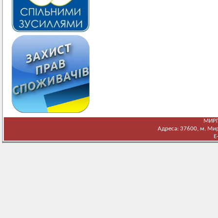
МИРГ
Адреса: 37600, м. Мирг
E