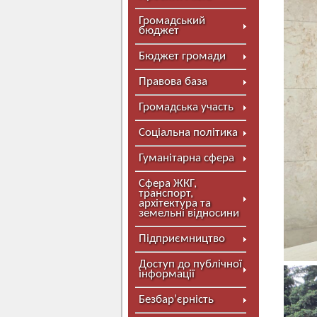
Громадський
бюджет
Бюджет громади
Правова база
Громадська участь
Соціальна політика
Гуманітарна сфера
Сфера ЖКГ,
транспорт,
архітектура та
земельні відносини
Підприємництво
Доступ до публічної
інформації
Безбар’єрність