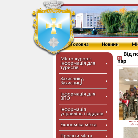
Головна
Новини
Мі
Від п
Місто-курорт:
пар
інформація для
туристів
Захиснику,
Захисниці
Інформація для
ВПО
Інформація
управлінь і відділів
натисн
Економіка міста
збіл
Проєкти міста