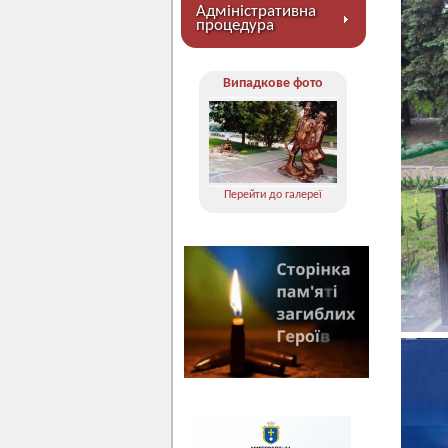
Адміністративна
процедура
Випадкове фото
Перейти до галереї