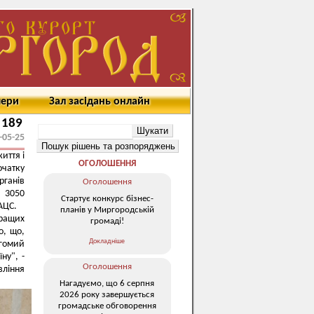
мери
Зал засідань онлайн
 189
-05-25
иття і
ОГОЛОШЕННЯ
чатку
ганів
Оголошення
 3050
Стартує конкурс бізнес-
АЦС.
планів у Миргородській
кращих
громаді!
о, що,
Докладніше
агомий
ну", -
Оголошення
вління
Нагадуємо, що 6 серпня
2026 року завершується
громадське обговорення