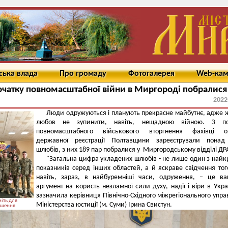
ська влада
Про громаду
Фотогалерея
Web-ка
очатку повномасштабної війни в Миргороді побралися
2022
Люди одружуються і планують прекрасне майбутнє, адже ж
любов не зупинити, навіть, нещадною війною. З по
повномасштабного військового вторгнення фахівці ор
державної реєстрації Полтавщини зареєстрували понад
шлюбів, з них 189 пар побралися у Миргородському відділі ДР
"Загальна цифра укладених шлюбів - не лише один з най
показників серед інших областей, а й яскраве свідчення тог
навіть, зараз, в найбуремніші часи, одруження, – це в
аргумент на користь незламної сили духу, надії і віри в Украї
зазначила керівниця Північно-Східного міжрегіонального упра
іть для
Міністерства юстиції (м. Суми) Ірина Свистун.
ьшення