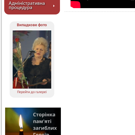
Адміністративна
процедура
Випадкове фото
Перейти до галереї