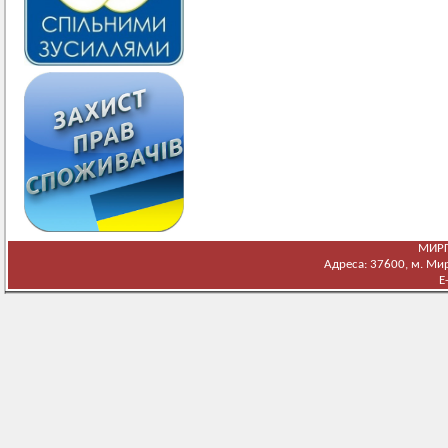
МИРГ
Адреса: 37600, м. Мирг
E