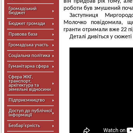
він придбав рік тому, ал
роботи був змушений поча
Громадський
бюджет
Заступниця Миргород
Молочко повідомила, щ
Бюджет громади
гранти отримали вже 22 п
Правова база
Деталі дивіться у сюжеті
Громадська участь
Соціальна політика
Гуманітарна сфера
Сфера ЖКГ,
транспорт,
архітектура та
земельні відносини
Підприємництво
Доступ до публічної
інформації
Безбар’єрність