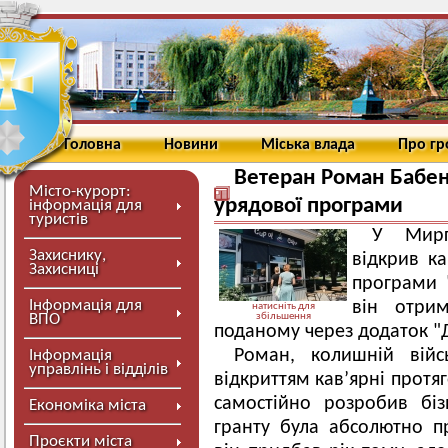
Головна
Новини
Міська влада
Про г
Ветеран Роман Бабен
Місто-курорт:
урядової програми
інформація для
туристів
У Мирг
Захиснику,
відкрив ка
Захисниці
програми "
Інформація для
він отрим
натисніть для
ВПО
збільшення
поданому через додаток "Д
Роман, колишній вій
Інформація
управлінь і відділів
відкриттям кав’ярні протя
самостійно розробив бі
Економіка міста
гранту була абсолютно п
Проєкти міста