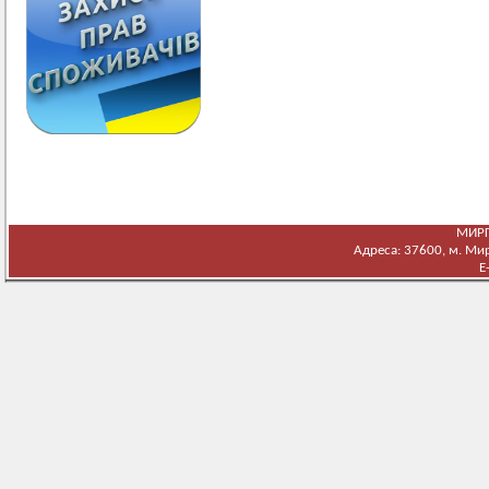
МИРГ
Адреса: 37600, м. Мирг
E