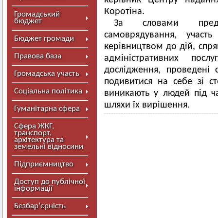
керівник Центру наданн
Коротіна.
Громадський
бюджет
За словами предс
самоврядування, участ
Бюджет громади
керівництвом до дій, спр
Правова база
адміністративних пос
дослідження, проведені 
Громадська участь
подивитися на себе зі с
Соціальна політика
виникають у людей під ч
шляхи їх вирішення.
Гуманітарна сфера
Сфера ЖКГ,
транспорт,
архітектура та
земельні відносини
Підприємництво
Доступ до публічної
інформації
Безбар’єрність