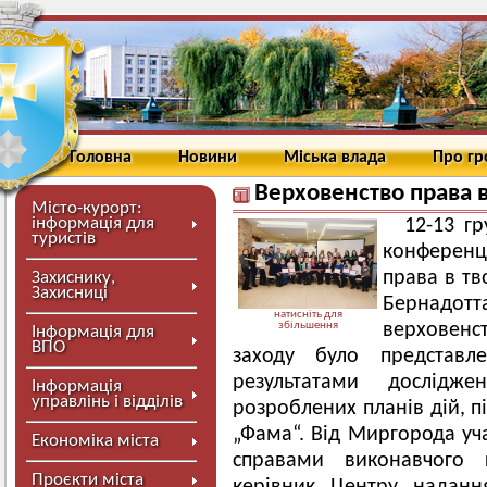
Головна
Новини
Міська влада
Про г
Верховенство права в
Місто-курорт:
інформація для
12-13 г
туристів
конференці
права в тв
Захиснику,
Захисниці
Бернадот
натисніть для
збільшення
верховенс
Інформація для
ВПО
заходу було представ
результатами дослідж
Інформація
управлінь і відділів
розроблених планів дій, п
„Фама“. Від Миргорода уч
Економіка міста
справами виконавчого к
Проєкти міста