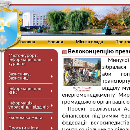
Головна
Новини
Міська влада
Про г
Велоконцепцію през
Місто-курорт:
інформація для
Минулої
туристів
зібралася 
аби попу
Захиснику,
Захисниці
транспорт
відділу му
Інформація для
натисніть для
збільшення
ВПО
енергоменеджменту Мирг
громадською організацією
Інформація
управлінь і відділів
Проект реалізується А
фінансової підтримки Єв
Економіка міста
федерації велосипедисті
Проєкти міста