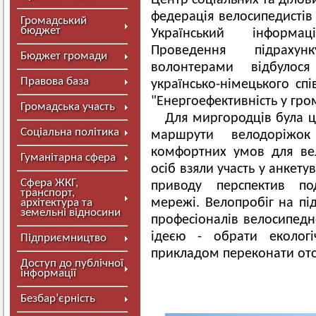
Центр соціальних та ділов
федерація велосипедистів
Громадський
бюджет
Український інформа
Проведення підрахун
Бюджет громади
волонтерами відбулося
Правова база
українсько-німецького сп
"Енергоефективність у гро
Громадська участь
Для миргородців була ц
Соціальна політика
маршрути велодоріжо
комфортних умов для вел
Гуманітарна сфера
осіб взяли участь у анкету
Сфера ЖКГ,
приводу перспектив по
транспорт,
мережі. Велопробіг на під
архітектура та
земельні відносини
професіоналів велосипедно
ідеєю - обрати еколог
Підприємництво
прикладом переконати ото
Доступ до публічної
інформації
Безбар’єрність