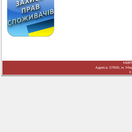
МИРГ
Адреса: 37600, м. Мирг
E