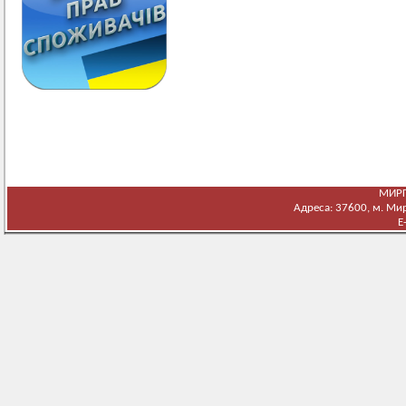
МИРГ
Адреса: 37600, м. Мирг
E