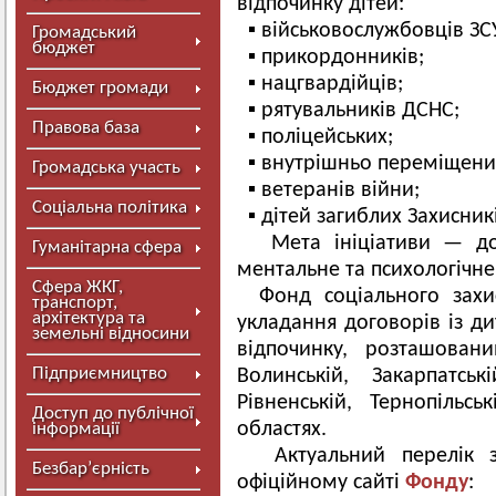
відпочинку дітей:
▪️ військовослужбовців ЗС
Громадський
бюджет
▪️ прикордонників;
▪️ нацгвардійців;
Бюджет громади
▪️ рятувальників ДСНС;
Правова база
▪️ поліцейських;
▪️ внутрішньо переміщених
Громадська участь
▪️ ветеранів війни;
Соціальна політика
▪️ дітей загиблих Захисник
Мета ініціативи — до
Гуманітарна сфера
ментальне та психологічне
Сфера ЖКГ,
Фонд соціального захис
транспорт,
архітектура та
укладання договорів із д
земельні відносини
відпочинку, розташован
Підприємництво
Волинській, Закарпатські
Рівненській, Тернопільсь
Доступ до публічної
областях.
інформації
Актуальний перелік з
Безбар’єрність
офіційному сайті
Фонду
: