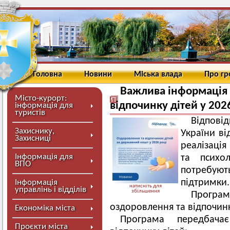
Головна
Новини
Міська влада
Про г
Важлива інформація
Місто-курорт:
відпочинку дітей у 202
інформація для
туристів
Відповід
Захиснику,
України ві
Захисниці
реалізаці
Інформація для
та психол
ВПО
потребуют
підтримки.
Інформація
натисніть для
управлінь і відділів
збільшення
Програ
оздоровлення та відпочинк
Економіка міста
Програма передбача
Проєкти міста