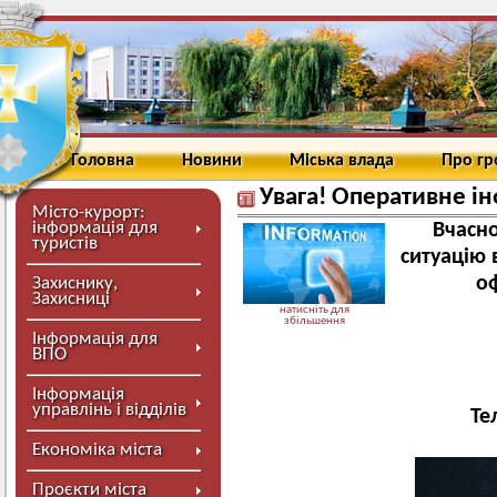
Головна
Новини
Міська влада
Про г
Увага! Оперативне і
Місто-курорт:
інформація для
Вчасно
туристів
ситуацію 
о
Захиснику,
Захисниці
натисніть для
збільшення
Інформація для
ВПО
Інформація
управлінь і відділів
Те
Економіка міста
Проєкти міста