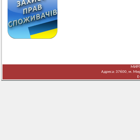
МИРГ
Адреса: 37600, м. Мирг
E