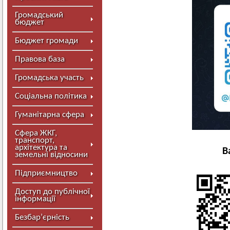
Громадський
бюджет
Бюджет громади
Правова база
Громадська участь
Соціальна політика
Гуманітарна сфера
Сфера ЖКГ,
транспорт,
архітектура та
В
земельні відносини
Підприємництво
Доступ до публічної
інформації
Безбар’єрність