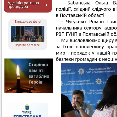
- Бабанська Ольга Вл
Адміністративна
процедура
поліції, слідчий слідчого
в Полтавській області
- Чугуєнко Роман Григо
Випадкове фото
начальника сектору кадр
РВП ГУНП в Полтавській об
Ми висловлюємо щиру вдя
Перейти до галереї
за їхню наполегливу прац
мир і порядок у нашій гр
безпеки громадян є неоці