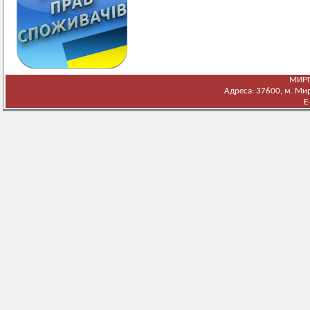
МИРГ
Адреса: 37600, м. Мирг
E