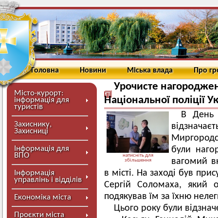
Головна
Новини
Міська влада
Про г
Урочисте нагороджен
Місто-курорт:
Національної поліції У
інформація для
туристів
В День 
Захиснику,
відзначаєт
Захисниці
Миргородс
Інформація для
були наго
ВПО
натисніть для
вагомий в
збільшення
в місті. На заході був пр
Інформація
управлінь і відділів
Сергій Соломаха, який о
подякував їм за їхню нелег
Економіка міста
Цього року були відзначе
Проєкти міста