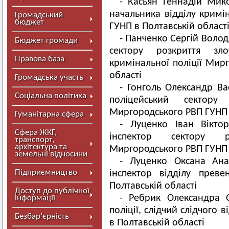
- Касьян Геннадій Мико
начальника відділу кримі
Громадський
бюджет
ГУНП в Полтавській област
- Панченко Сергій Волод
Бюджет громади
сектору розкриття зло
Правова база
кримінальної поліції Мир
області
Громадська участь
- Гонголь Олександр Ва
Соціальна політика
поліцейський сектору 
Миргородського РВП ГУНП 
Гуманітарна сфера
- Луценко Іван Віктор
Сфера ЖКГ,
інспектор сектору р
транспорт,
архітектура та
Миргородського РВП ГУНП 
земельні відносини
- Луценко Оксана Анат
Підприємництво
інспектор відділу прев
Полтавській області
Доступ до публічної
- Ребрик Олександра 
інформації
поліції, слідчий слідчого
Безбар’єрність
в Полтавській області