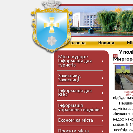
Головна
Новини
Мі
У пол
Місто-курорт:
Миргор
інформація для
туристів
Захиснику,
Захисниці
Інформація для
натисн
ВПО
збіл
відбудеться
Першим 
Інформація
адміністр
управлінь і відділів
лікування 
недофінанс
Економіка міста
майже 8 14
необхідно 4
Проєкти міста