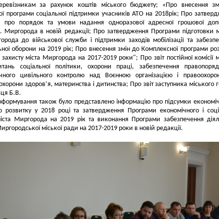
еревізникам за рахунок коштів міського бюджету; «Про внесення зм
ї програми соціальної підтримки учасників АТО на 2018рік; Про затвер
 про порядок та умови надання одноразової адресної грошової доп
. Миргорода в новій редакції; Про затвердження Програми підготовки 
орода до військової служби і підтримки заходів мобілізації та забезп
ьної оборони на 2019 рік; Про внесення змін до Комплексної програми ро
 захисту міста Миргорода на 2017-2019 роки"; Про звіт постійної комісії м
тань соціальної політики, охорони праці, забезпечення правопоряд
чного цивільного контролю над Воєнною організацією і правоохоро
охорони здоров’я, материнства і дитинства; Про звіт заступника міського 
ця Б.В.
інформування також було представлено інформацію про підсумки економіч
го розвитку у 2018 році та затвердження Програми економічного і соц
міста Миргорода на 2019 рік та виконання Програми забезпечення діял
Миргородської міської ради на 2017-2019 роки в новій редакції.