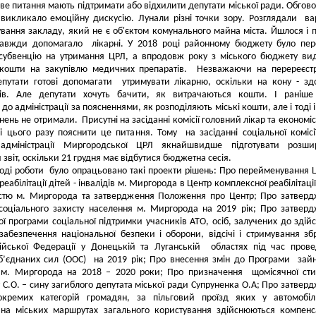
ве питання мають підтримати або відхилити депутати міської ради. Обгов
викликало емоційну дискусію. Лунали різні точки зору. Розглядали ва
ування закладу, який не є об'єктом комунального майна міста. Йшлося і п
завжди допомагало лікарні. У 2018 році районному бюджету було пе
субвенцію на утримання ЦРЛ, а впродовж року з міського бюджету ви
 кошти на закупівлю медичних препаратів. Незважаючи на перереєст
епутати готові допомагати утримувати лікарню, оскільки на кону - зд
ів. Але депутати хочуть бачити, як витрачаються кошти. І раніше
до адміністрації за поясненнями, як розподіляють міські кошти, але і тоді і
снень не отримали. Присутні на засіданні комісії головний лікар та економі
і цього разу пояснити це питання. Тому на засіданні соціальної комісі
адміністрації Миргородської ЦРЛ якнайшвидше підготувати розши
звіт, оскільки 21 грудня має відбутися бюджетна сесія.
ході роботи було опрацьовано такі проекти рішень: Про перейменування 
реабілітації дітей - інвалідів м. Миргорода в Центр комплексної реабілітації
ністю м. Миргорода та затвердження Положення про Центр; Про затвер
соціального захисту населення м. Миргорода на 2019 рік; Про затвер
ї програми соціальної підтримки учасників АТО, осіб, залучених до здій
 забезпечення національної безпеки і оборони, відсічі і стримування зб
осійської Федерації у Донецькій та Луганській областях під час пров
б’єднаних сил (ООС) на 2019 рік; Про внесення змін до Програми зайн
 м. Миргорода на 2018 – 2020 роки; Про призначення щомісячної сти
 С.О. – сину загиблого депутата міської ради Супруненка О.А; Про затвер
окремих категорій громадян, за пільговий проїзд яких у автомобіл
і на міських маршрутах загального користування здійснюються компенс