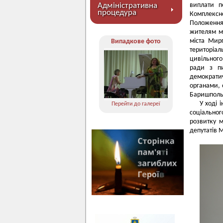
Адміністративна
виплати п
процедура
Комплексно
Положення
жителям м
міста Мирг
Випадкове фото
територіал
цивільного
ради з пи
демократи
органами, 
Баришполь
У ході 
Перейти до галереї
соціально
розвитку 
депутатів 