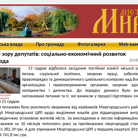
ська влада
Про громаду
Фотогалерея
Web-ка
і зору депутатів: соціально-економічний розвиток
2018
ода
13 грудня відбулося засідання постійної комісії міської 
питань соціальної політики, охорони праці, забезпе
правопорядку та демократичного цивільного контролю над В
організацією і правоохоронними органами, охорони здор
материнства і дитинства. До порядку денного було вн
іть для
заплановані питання та ті, які виникли у процесі підготовки сес
ьшення
 21 грудня.
питанням було розглянуто звернення від керівників Миргородського рай
ації Миргородської ЦРЛ щодо виділення коштів для відшкодування вит
медичною установою жителів міста. За викладеною в листах інформацією
ування за 10 місяців поточного року за пролікованих миргородців ста
1 282,39 грн. А для утримання Миргородської ЦРЛ у першому кварталі 201
 741,8 тис.грн.