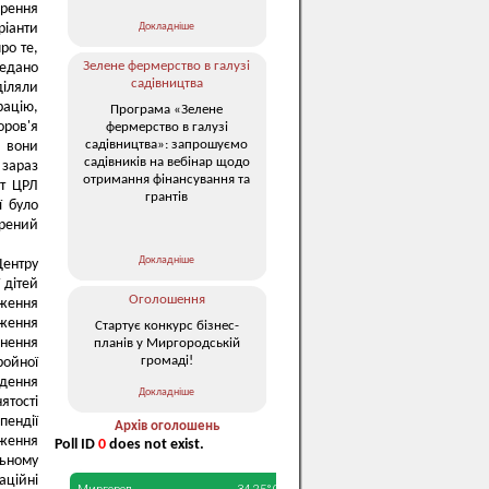
орення
Докладніше
ріанти
ро те,
Зелене фермерство в галузі
редано
садівництва
діляли
рацію,
Програма «Зелене
оров'я
фермерство в галузі
садівництва»: запрошуємо
 вони
садівників на вебінар щодо
 зараз
отримання фінансування та
ст ЦРЛ
грантів
ї було
рений
Докладніше
Центру
 дітей
Оголошення
дження
дження
Стартує конкурс бізнес-
снення
планів у Миргородській
громаді!
ройної
едення
Докладніше
ятості
пендії
Архів оголошень
дження
Poll ID
0
does not exist.
ьному
аційні