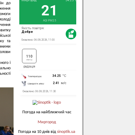
ін до
дження
омоги
молоді
ечення
звитку
іської
ку та
нними
голови
ного і
іально
ьності
Погода на найближчий час
Миргород
Погода на 10 днів від
sinoptik.ua