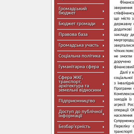
Фінансо
звернення 
Громадський
бюджет
співфінанс
що місто 
Бюджет громади
державну 
додаткові
Правова база
закладу д
миргородц
Громадська участь
зверталися 
чітких поя
Соціальна політика
не змогли 
доручено 
Гуманітарна сфера
фінансовий 
Далі у 
Сфера ЖКГ,
соціальної 
транспорт,
з інвалід
архітектура та
Програми 
земельні відносини
Комплексно
заходів із
Підприємництво
агресії Р
операції О
Доступ до публічної
інформації
населення
Супруненку
Безбар’єрність
Переліку 
транспорт