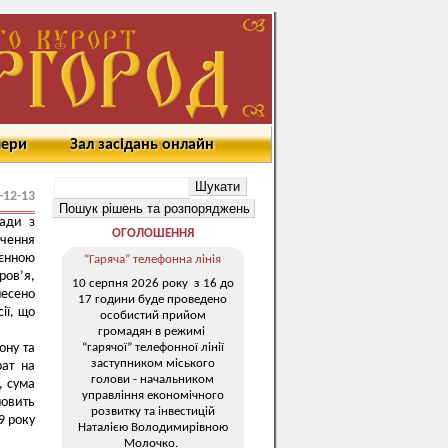
мери
Зал засідань онлайн
-12-13
ради з
ОГОЛОШЕННЯ
чення
оєнною
“Гаряча” телефонна лінія
ов’я,
10 серпня 2026 року з 16 до
есено
17 години буде проведено
ії, що
особистий прийом
громадян в режимі
“гарячої” телефонної лінії
ону та
заступником міського
рат на
голови - начальником
, сума
управління економічного
новить
розвитку та інвестицій
9 року
Наталією Володимирівною
Молочко.