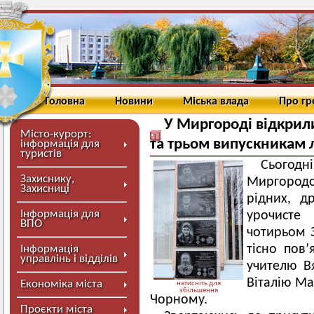
Головна
Новини
Міська влада
Про г
У Миргороді відкрил
Місто-курорт:
та трьом випускникам л
інформація для
туристів
Сього
Захиснику,
Миргородсь
Захисниці
рідних, др
Інформація для
урочисте
ВПО
чотирьом З
тісно пов
Інформація
управлінь і відділів
учителю В
Віталію Ма
Економіка міста
натисніть для
збільшення
Чорному.
Проєкти міста