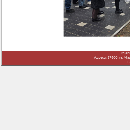
МИРГ
Адреса: 37600, м. Мирг
E