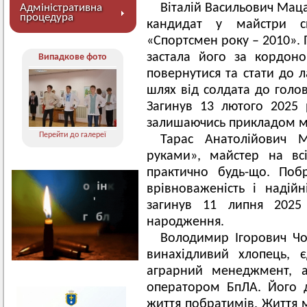
Віталій Васильович Маца
Адміністративна
процедура
кандидат у майстри с
«Спортсмен року – 2010».
застала його за кордон
Випадкове фото
повернутися та стати до 
шлях від солдата до голо
Загинув 13 лютого 2025 
залишаючись прикладом му
Перейти до галереї
Тарас Анатолійович 
руками», майстер на вс
практично будь-що. Поб
врівноваженість і наді
загинув 11 липня 202
народження.
Володимир Ігорович Чо
винахідливий хлопець, 
аграрний менеджмент, а
оператором БпЛА. Його 
життя побратимів. Життя м