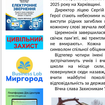
2025 року на Харківщині.
Директор ліцею Сергій
Герої стають небесними на
виступи рідних загиблих
кожному слові звучала люб
Церемонія завершилася
свічок пам’яті, які тремт
не вмирають». Кожна 
символом спільної обіцянк
Відтепер чотири імені
зустрічатимуть учнів і в
школи на місце сили,
повернулися сюди назавж
вчити майбутні покол
відповідальність за держав
Вічна слава Захисникам 