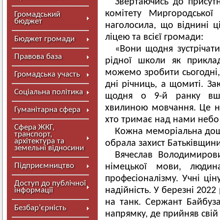
Звертаючись до присут
комітету Миргородської 
Громадський
бюджет
наголосила, що віднині ц
ліцею та всієї громади:
Бюджет громади
«Вони щодня зустрічати
Правова база
рідної школи як прикла
можемо зробити сьогодні, 
Громадська участь
дні річниць, а щомиті. 
Соціальна політика
щодня о 9-й ранку вша
хвилиною мовчання. Це н
Гуманітарна сфера
хто тримає над нами небо
Сфера ЖКГ,
Кожна меморіальна дошк
транспорт,
архітектура та
обрала захист Батьківщини
земельні відносини
Вячеслав Володимиров
Підприємництво
німецької мови, людин
професіоналізму. Учні цін
Доступ до публічної
надійність. У березні 2022
інформації
на танк. Сержант Байбуз
Безбар’єрність
напрямку, де прийняв свій 