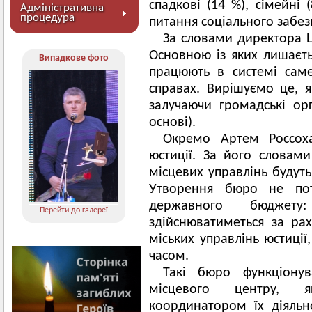
спадкові (14 %), сімейні 
Адміністративна
процедура
питання соціального забез
За словами директора Ц
Основною із яких лишаєтьс
Випадкове фото
працюють в системі саме
справах. Вирішуємо це, я
залучаючи громадські орг
основі).
Окремо Артем Россох
юстиції. За його словам
місцевих управлінь будут
Утворення бюро не пот
державного бюджету
Перейти до галереї
здійснюватиметься за ра
міських управлінь юстиції
часом.
Такі бюро функціонув
місцевого центру, я
координатором їх діяльн