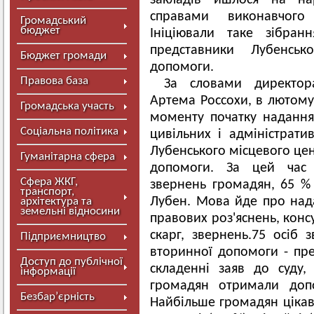
закладів йшлося на на
справами виконавчого 
Громадський
бюджет
Ініціювали таке зібран
представники Лубенськ
Бюджет громади
допомоги.
Правова база
За словами директор
Артема Россохи, в лютому 
Громадська участь
моменту початку надання
Соціальна політика
цивільних і адміністрати
Лубенського місцевого цен
Гуманітарна сфера
допомоги. За цей час 
Сфера ЖКГ,
звернень громадян, 65 % 
транспорт,
Лубен. Мова йде про над
архітектура та
земельні відносини
правових роз'яснень, конс
скарг, звернень.75 осіб 
Підприємництво
вторинної допомоги - пред
Доступ до публічної
складенні заяв до суду,
інформації
громадян отримали допо
Безбар’єрність
Найбільше громадян цікавл