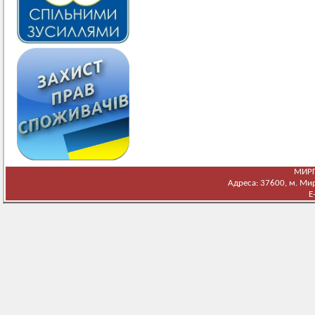
МИРГ
Адреса: 37600, м. Мирг
E