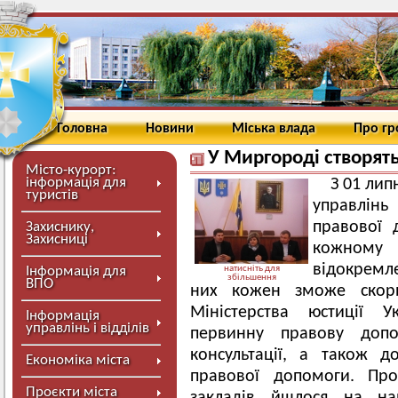
Головна
Новини
Міська влада
Про г
У Миргороді створят
Місто-курорт:
інформація для
З 01 лип
туристів
управлін
правової 
Захиснику,
Захисниці
кожному
відокремле
Інформація для
натисніть для
збільшення
ВПО
них кожен зможе скори
Міністерства юстиції 
Інформація
управлінь і відділів
первинну правову доп
консультації, а також д
Економіка міста
правової допомоги. Про
Проєкти міста