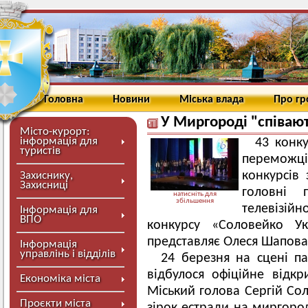
Головна
Новини
Міська влада
Про г
У Миргороді "співаю
Місто-курорт:
інформація для
43 конку
туристів
переможці
конкурсів 
Захиснику,
Захисниці
головні 
натисніть для
збільшення
телевізійн
Інформація для
ВПО
конкурсу «Соловейко Ук
представляє Олеся Шаповал
Інформація
управлінь і відділів
24 березня на сцені п
відбулося офіційне відкр
Економіка міста
Міський голова Сергій Со
Проєкти міста