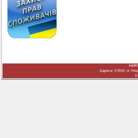
МИРГ
Адреса: 37600, м. Мирг
E