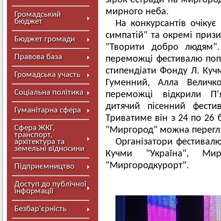
зірок естради на миргород
мирного неба.
Громадський
бюджет
На конкурсантів очікує 
симпатій" та окремі призи
Бюджет громади
"Творити добро людям".
Правова база
переможці фестивалю попе
стипендіати Фонду Л. Кучм
Громадська участь
Гуменний, Алла Величко
Соціальна політика
переможці відкрили П’я
дитячий пісенний фестив
Гуманітарна сфера
Триватиме він з 24 по 26 
Сфера ЖКГ,
"Миргород" можна перегля
транспорт,
Організатори фестивал
архітектура та
земельні відносини
Кучми "Україна", Ми
"Миргородкурорт".
Підприємництво
Доступ до публічної
інформації
Безбар’єрність