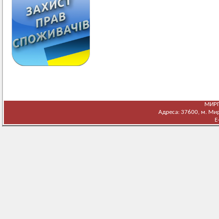
МИРГ
Адреса: 37600, м. Мирг
E