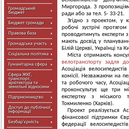
велоактивістів долучи
Миргорода. З пропозиція
Громадський
бюджет
ради або за тел. 5- 33-21.
Згідно з проектом, у 
Бюджет громади
робочі зустрічі протягом
Правова база
проводитимуть експерти з 
мають досвід у плануванн
Громадська участь
Білій Церкві, Українці та Ки
Соціальна політика
Міста отримають консул
велотранспорту задля д
Гуманітарна сфера
Асоціація велосипедисті
Сфера ЖКГ,
комісії. Незважаючи на 
транспорт,
та робочого часу, Асоціа
архітектура та
земельні відносини
проконсультує ще три м
експертку з міського 
Підприємництво
Токмиленко (Харків).
Доступ до публічної
Проект реалізується А
інформації
фінансової підтримки Єв
Безбар’єрність
федерації велосипедисті