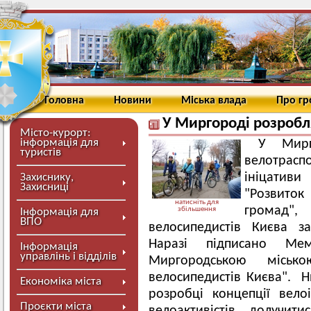
Головна
Новини
Міська влада
Про г
У Миргороді розробл
Місто-курорт:
інформація для
У Мирг
туристів
велотрасп
ініцатив
Захиснику,
Захисниці
"Розвиток
натисніть для
громад"
збільшення
Інформація для
ВПО
велосипедистів Києва за
Наразі підписано Ме
Інформація
управлінь і відділів
Миргородською місь
велосипедистів Києва". Н
Економіка міста
розробці концепції вел
Проєкти міста