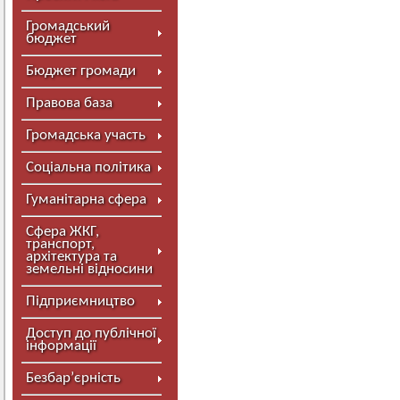
Громадський
бюджет
Бюджет громади
Правова база
Громадська участь
Соціальна політика
Гуманітарна сфера
Сфера ЖКГ,
транспорт,
архітектура та
земельні відносини
Підприємництво
Доступ до публічної
інформації
Безбар’єрність