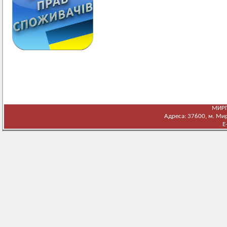
МИРГ
Адреса: 37600, м. Мирг
E