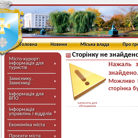
Головна
Новини
Міська влада
Про г
Сторінку не знайден
Місто-курорт:
інформація для
Нажаль з
туристів
знайдено
Захиснику,
Можливо В
Захисниці
сторінка б
Інформація для
ВПО
натисніть для
збільшення
Інформація
управлінь і відділів
Економіка міста
Проєкти міста