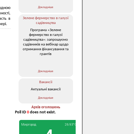
Докладніше
одною
ності,
Зелене фермерство в галузі
асть в
садівництва
ері.
Програма «Зелене
фермерство в галузі
садівництва»: запрошуємо
садівників на вебінар щодо
отримання фінансування та
грантів
Докладніше
Вакансії
Актуальні вакансії
Докладніше
Архів оголошень
Poll ID
0
does not exist.