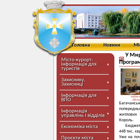
Головна
Новини
Мі
У Мир
Місто-курорт:
Програ
інформація для
туристів
Захиснику,
Захисниці
Інформація для
натисн
ВПО
збіл
Багачансь
попереднь
Інформація
житлових 
управлінь і відділів
Король.
Бюджет 
Економіка міста
448 тис. єв
Уже на по
Проєкти міста