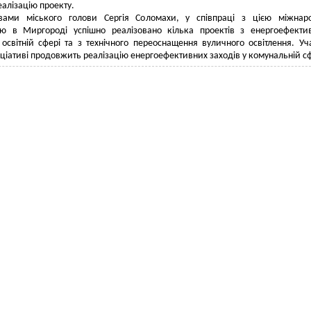
еалізацію проекту.
вами міського голови Сергія Соломахи, у співпраці з цією міжнар
єю в Миргороді успішно реалізовано кілька проектів з енергоефектив
освітній сфері та з технічного переоснащення вуличного освітлення. Уч
ніціативі продовжить реалізацію енергоефективних заходів у комунальній сф