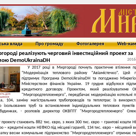
ська влада
Про громаду
Фотогалерея
Web-ка
городі реалізують черговий інвестиційний проект за
2016
мою DemoUkrainaDH
У 2017 році в Миргороді почнуть практичне втілення п
“Модернізація теплового району “Авіамістечко”. Цей п
підтримує Програма DemoUkrainaDH та погоджено Мінрегі
Міністерством фінансів України. 19 грудня відбулося підп
кредитного договору. Проектом, який реалізуватиме О
іть для
"Миргородтеплоенерго", передбачає модернізацію котельні п
ьшення
ка, 104, заміну магістральних трубопроводів та теплотрас із викорис
о ізольованих труб та встановлення індивідуальних теплових пункті
будинках, - розповів директор ОКВПТГ "Миргородтеплоенерго" Олек
проекту становить 882 тис. євро, з яких 300 тис. євро – грантові кошти 
ро – кредитні кошти НЕФКО під місцеві гарантії, 134 тис. євро – місцевий в
чатку весни комунальне підприємство "Миргородтеплоенерго" отримає 