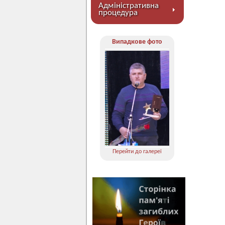
Адміністративна
процедура
Випадкове фото
Перейти до галереї