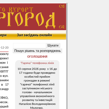
мери
Зал засідань онлайн
-12-20
роекту
ОГОЛОШЕННЯ
роект
оном і
“Гаряча” телефонна лінія
исання
10 серпня 2026 року з 16 до
КВПТГ
17 години буде проведено
о вул.
особистий прийом
танням
громадян в режимі
“гарячої” телефонної лінії
в в 17
заступником міського
сандр
голови - начальником
управління економічного
НЕФКО,
розвитку та інвестицій
несок.
Наталією Володимирівною
перший
Молочко.