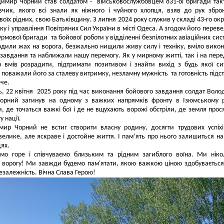
димир Чорний став солдатом - військовослужбовцем 831-ої бригади так
овчик, якого всі знали як ніжного і чуйного хлопця, взяв до рук збр
воїх рідних, свою Батьківщину. З липня 2024 року служив у складі 43-го ок
зку і управління Повітряних Сил України в місті Одеса. А згодом його перев
урмової бригади та бойової роботи у відділенні безпілотних авіаційних сист
дили жах на ворога, безжально нищили живу силу і техніку, вміло вико
 завдання та наближали нашу перемогу. Як у мирному житті, так і на пере
вмів розрадити, підтримати позитивом і знайти вихід з будь якої сит
поважали його за сталеву витримку, незламну мужність та готовність підс
че.
, 22 квітня 2025 року під час виконання бойового завдання солдат Вол
Чорний загинув на одному з важких напрямків фронту в Ізюмському 
, де точаться важкі бої і де не вщухають ворожі обстріли, де земля прос
у нації.
ир Чорний не встиг створити власну родину, досягти трудових успіхі
елике, але яскраве і достойне життя. І пам’ять про нього залишиться на
ях.
ємо горе і співчуваємо близьким та рідним загиблого воїна. Ми нік
 ворогу! Ми завжди будемо пам'ятати, якою важкою ціною здобуваєтьс
незалежність. Вічна Слава Герою!