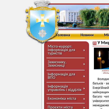
Головна
Новини
Мі
У Ми
Місто-курорт:
інформація для
туристів
Захиснику,
Захисниці
натисн
збіл
Інформація для
ВПО
Володи
батьків -
Інформація
Енергійни
управлінь і відділів
найкращим
багато чи
Економіка міста
університе
менеджмент
Проєкти міста