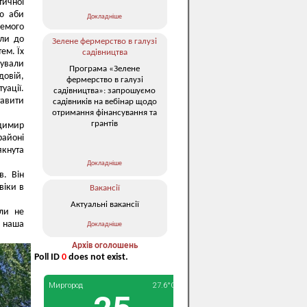
тичної
ою аби
Докладніше
ремого
ели до
Зелене фермерство в галузі
ем. Їх
садівництва
нували
Програма «Зелене
довій,
фермерство в галузі
уації.
садівництва»: запрошуємо
тавити
садівників на вебінар щодо
отримання фінансування та
грантів
одимир
районі
якнута
Докладніше
в. Він
віки в
Вакансії
Актуальні вакансії
оли не
я наша
Докладніше
Архів оголошень
Poll ID
0
does not exist.