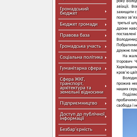
року Воло
авіації. В
Громадський
захищати с
бюджет
полку зв’я
третьої шт
Бюджет громади
дрони наво
поставлені
Правова база
Володимир 
Побратими 
Громадська участь
дружнє пле
На жаль
Соціальна політика
Ігорович 
Харківщини
Гуманітарна сфера
кров’ю цвіт
Володим
Сфера ЖКГ,
транспорт,
прожив нев
архітектура та
наших серц
земельні відносини
Поділя
пробачимо
Підприємництво
свобода і 
Доступ до публічної
інформації
Безбар’єрність