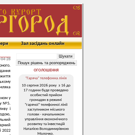
мери
Зал засідань онлайн
м
-04-28
рного.
ОГОЛОШЕННЯ
дання
 життя
“Гаряча” телефонна лінія
ському
10 серпня 2026 року з 16 до
емляка
17 години буде проведено
особистий прийом
ином у
громадян в режимі
лу №5.
“гарячої” телефонної лінії
тиву і
заступником міського
родою,
голови - начальником
управління економічного
льний
розвитку та інвестицій
рарний
Наталією Володимирівною
і 2022
Молочко.