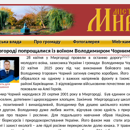
ська влада
Про громаду
Фотогалерея
Web-ка
ргороді попрощалися із воїном Володимиром Чорни
2025
28 квітня у Миргороді провели в останню дорогу
молодого воїна, захисника України і громади Володимира Чо
22 квітня 2025 року під час виконання бойового зав
Володимир Ігорович Чорний загинув смертю хоробрих. Його
обірвалося на одному з важких напрямків фронту в Ізюм
районі Харківщини. З відповідними військовими почестями з
іть для
ьшення
поховали на Алеї Героїв.
мир Чорний народився 20 серпня 2001 року в Миргороді. Був єдиним с
 веселим, дотепним і щиросердним хлопцем. Закінчив Миргородську шко
й, позитивний і винахідливий, Володимир був душею шкільного колек
 другом. Володимир дуже любив життя, відчував свою єдність з при
тав про тварин і рослини. Для подальшого навчання обрав Націона
т біоресурсів і природокористування України. Його фахом мав стати аг
 і захист екології – але підлі росіяни перекреслили долю юнака. У травн