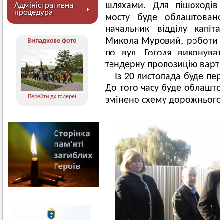
шляхами. Для пішоходів
Адміністративна
процедура
мосту буде облаштован
начальник відділу капіт
Микола Муровий, роботи з
Випадкове фото
по вул. Гоголя виконува
тендерну пропозицію варті
Із 20 листопада буде пе
До того часу буде облашт
Перейти до галереї
змінено схему дорожньог