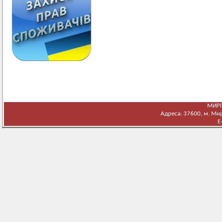
МИРГ
Адреса: 37600, м. Мирг
E