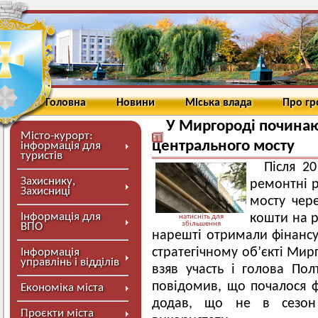
Головна
Новини
Міська влада
Про г
У Миргороді починаю
Місто-курорт:
центрального мосту
інформація для
туристів
Після 2
Захиснику,
ремонтні р
Захисниці
мосту чере
Інформація для
кошти на р
натисніть для
збільшення
ВПО
нарешті отримали фінансу
стратегічному об’єкті Мир
Інформація
управлінь і відділів
взяв участь і голова Пол
повідомив, що почалося фі
Економіка міста
додав, що не в сезон
Проєкти міста