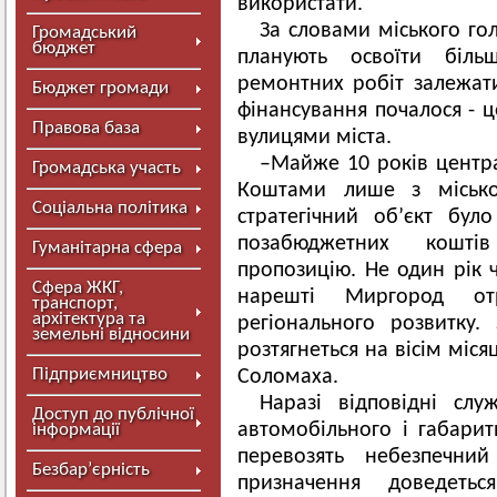
використати.
За словами міського го
Громадський
бюджет
планують освоїти біль
ремонтних робіт залежат
Бюджет громади
фінансування почалося - ц
Правова база
вулицями міста.
–Майже 10 років центра
Громадська участь
Коштами лише з місько
Соціальна політика
стратегічний об’єкт бу
позабюджетних кошті
Гуманітарна сфера
пропозицію. Не один рік ч
Сфера ЖКГ,
нарешті Миргород от
транспорт,
архітектура та
регіонального розвитку.
земельні відносини
розтягнеться на вісім міся
Підприємництво
Соломаха.
Наразі відповідні сл
Доступ до публічної
автомобільного і габарит
інформації
перевозять небезпечни
Безбар’єрність
призначення доведеть