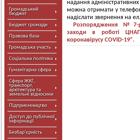
надання адміністративних 
Громадський
можна отримати у телефон
бюджет
надіслати звернення на ел
Розпорядження №7-р
Бюджет громади
заходи в роботі ЦНА
Правова база
коронавірусу COVID-19".
Громадська участь
Соціальна політика
Гуманітарна сфера
Сфера ЖКГ,
транспорт,
архітектура та
земельні відносини
Підприємництво
Доступ до публічної
інформації
Безбар’єрність