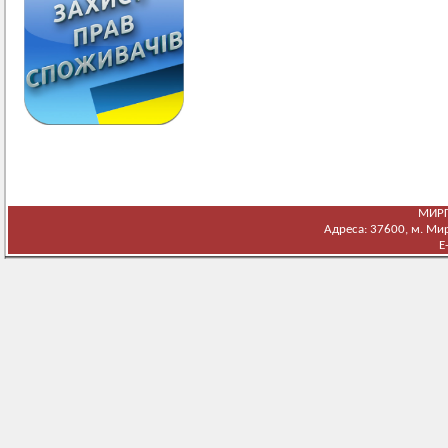
МИРГ
Адреса: 37600, м. Мирг
E