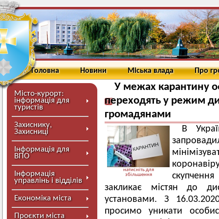
Головна
Новини
Міська влада
Про г
У межах карантину о
Місто-курорт:
переходять у режим ди
інформація для
туристів
громадянами
Захиснику,
В Украї
Захисниці
запровад
Інформація для
мінімізув
ВПО
коронавір
натисніть для
Інформація
скупчення
збільшення
управлінь і відділів
закликає містян до ди
Економіка міста
установами. З 16.03.20
просимо уникати особис
Проєкти міста