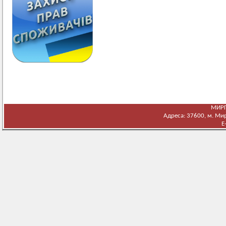
МИРГ
Адреса: 37600, м. Мирг
E