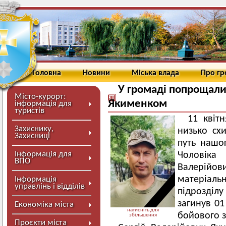
Головна
Новини
Міська влада
Про г
У громаді попрощали
Місто-курорт:
Якименком
інформація для
туристів
11 квіт
Захиснику,
низько сх
Захисниці
путь нашог
Інформація для
Чоловік
ВПО
Валерійо
матеріал
Інформація
управлінь і відділів
підрозділу
загинув 01
Економіка міста
натисніть для
бойового з
збільшення
Проєкти міста