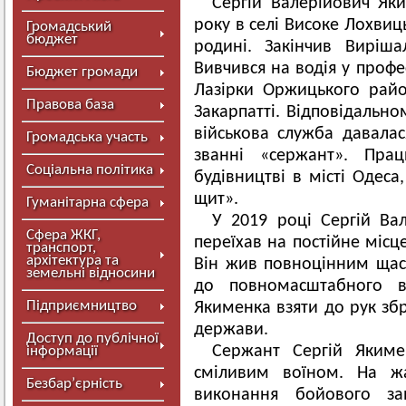
Сергій Валерійович Я
року в селі Високе Лохвиц
Громадський
бюджет
родині. Закінчив Виріша
Вивчився на водія у проф
Бюджет громади
Лазірки Оржицького райо
Правова база
Закарпатті. Відповідальн
військова служба давалас
Громадська участь
званні «сержант». Пра
Соціальна політика
будівництві в місті Одеса
щит».
Гуманітарна сфера
У 2019 році Сергій Ва
Сфера ЖКГ,
переїхав на постійне місц
транспорт,
архітектура та
Він жив повноцінним щасл
земельні відносини
до повномасштабного вт
Підприємництво
Якименка взяти до рук збр
держави.
Доступ до публічної
Сержант Сергій Яким
інформації
сміливим воїном. На жа
Безбар’єрність
виконання бойового з