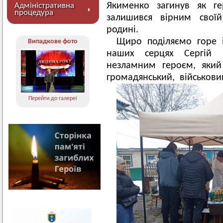
Якименко загинув як г
Адміністративна
процедура
залишився вірним своїй
родині.
Щиро поділяємо горе і
Випадкове фото
наших серцях Сергій В
незламним героєм, який
громадянський, військови
Перейти до галереї