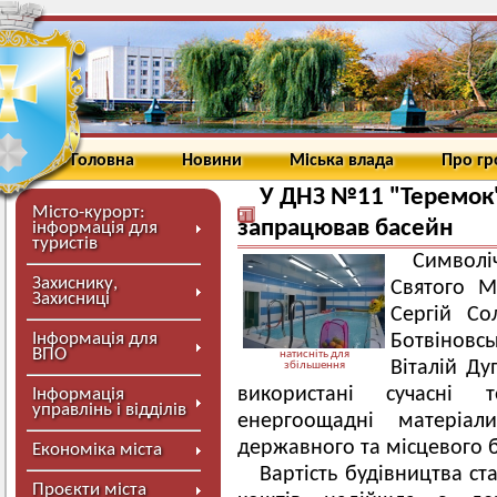
Головна
Новини
Міська влада
Про г
У ДНЗ №11 "Теремок"
Місто-курорт:
запрацював басейн
інформація для
туристів
Символіч
Захиснику,
Святого М
Захисниці
Сергій Со
Інформація для
Ботвіновсь
ВПО
натисніть для
Віталій Ду
збільшення
використані сучасні 
Інформація
управлінь і відділів
енергоощадні матеріа
державного та місцевого 
Економіка міста
Вартість будівництва ст
Проєкти міста