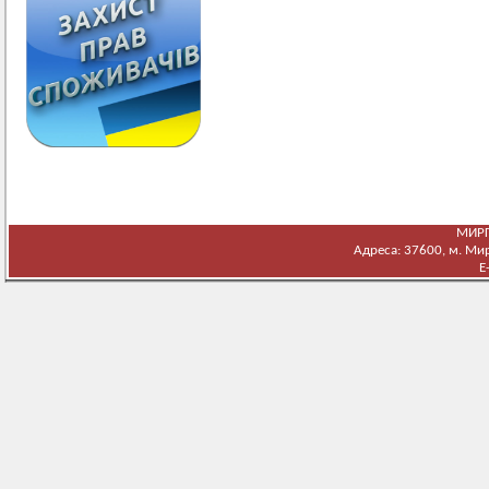
МИРГ
Адреса: 37600, м. Мирг
E