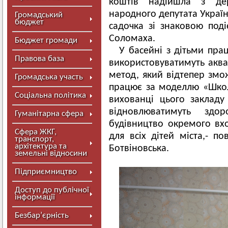
коштів надійшла з де
народного депутата Україн
Громадський
бюджет
садочка зі знаковою поді
Соломаха.
Бюджет громади
У басейні з дітьми прац
Правова база
використовуватимуть аква
метод, який відтепер змо
Громадська участь
працює за моделлю «Шко
Соціальна політика
вихованці цього закладу
відновлюватимуть зд
Гуманітарна сфера
будівництво окремого вхо
Сфера ЖКГ,
для всіх дітей міста,- п
транспорт,
архітектура та
Ботвіновська.
земельні відносини
Підприємництво
Доступ до публічної
інформації
Безбар’єрність