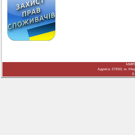
МИРГ
Адреса: 37600, м. Мирг
E