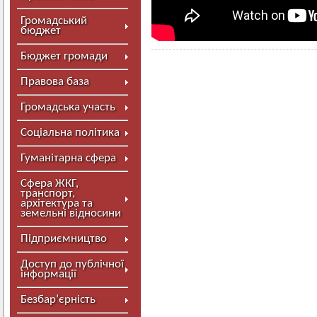
Громадський
бюджет
Бюджет громади
Правова база
Громадська участь
Соціальна політика
Гуманітарна сфера
Сфера ЖКГ,
транспорт,
архітектура та
земельні відносини
Підприємництво
Доступ до публічної
інформації
Безбар’єрність