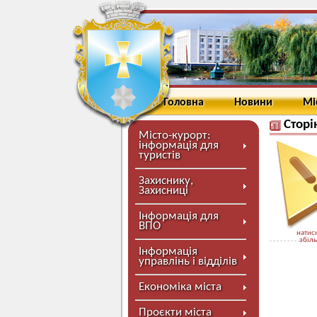
Головна
Новини
Мі
Сторі
Місто-курорт:
інформація для
туристів
Захиснику,
Захисниці
Інформація для
ВПО
натисн
збіл
Інформація
управлінь і відділів
Економіка міста
Проєкти міста