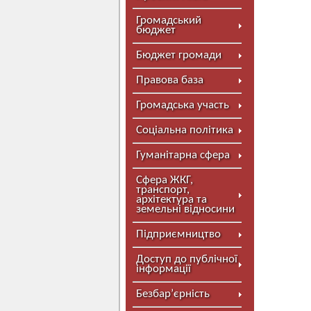
Громадський
бюджет
Бюджет громади
Правова база
Громадська участь
Соціальна політика
Гуманітарна сфера
Сфера ЖКГ,
транспорт,
архітектура та
земельні відносини
Підприємництво
Доступ до публічної
інформації
Безбар’єрність