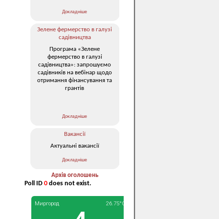
Докладніше
Зелене фермерство в галузі
садівництва
Програма «Зелене
фермерство в галузі
садівництва»: запрошуємо
садівників на вебінар щодо
отримання фінансування та
грантів
Докладніше
Вакансії
Актуальні вакансії
Докладніше
Архів оголошень
Poll ID
0
does not exist.