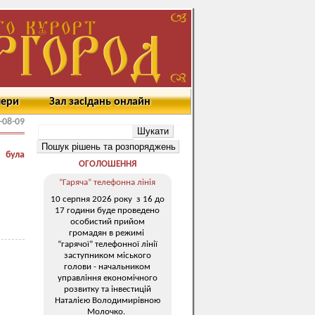
мери
Зал засідань онлайн
-08-09
 була
ОГОЛОШЕННЯ
“Гаряча” телефонна лінія
10 серпня 2026 року з 16 до
17 години буде проведено
особистий прийом
громадян в режимі
“гарячої” телефонної лінії
заступником міського
голови - начальником
управління економічного
розвитку та інвестицій
Наталією Володимирівною
Молочко.