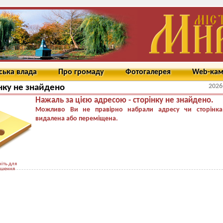
ська влада
Про громаду
Фотогалерея
Web-ка
2026
нку не знайдено
Нажаль за цією адресою - сторінку не знайдено.
Можливо Ви не правірно набрали адресу чи сторінка
видалена або переміщена.
іть для
ьшення