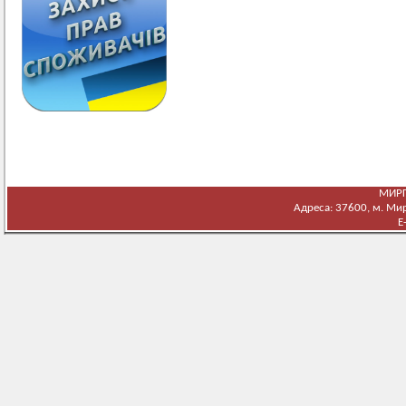
МИРГ
Адреса: 37600, м. Мирг
E