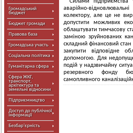
Силами підприємства 
аварійно-відновлювальн
Громадський
бюджет
колектору, але це не ви
допустити можливих екол
Бюджет громади
облаштувати тимчасову ст
Правова база
заміною зруйнованих кан
складний фінансовий стан
Громадська участь
закупити відповідне об
Соціальна політика
допомогою. Для недопущ
подій у надзвичайну ситуа
Гуманітарна сфера
резервного фонду б
Сфера ЖКГ,
самопливного каналізацій
транспорт,
архітектура та
земельні відносини
Підприємництво
Доступ до публічної
інформації
Безбар’єрність