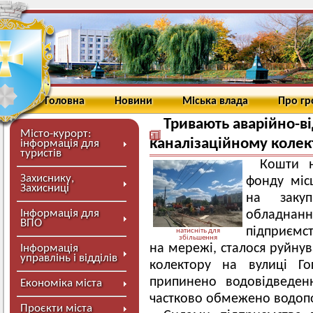
Головна
Новини
Міська влада
Про г
Тривають аварійно-в
Місто-курорт:
каналізаційному колек
інформація для
туристів
Кошти н
Захиснику,
фонду міс
Захисниці
на закуп
Інформація для
обладна
ВПО
підприємст
натисніть для
збільшення
на мережі, сталося руйну
Інформація
управлінь і відділів
колектору на вулиці Го
припинено водовідведен
Економіка міста
частково обмежено водоп
Проєкти міста