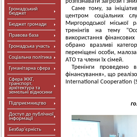
розпізнавати загрози і зн
Саме тому, за ініціати
Громадський
бюджет
центром соціальних сл
Миргородської міської 
Бюджет громади
тренінгів на тему "Осо
Правова база
використання фінансових 
обрано вразливі катего
Громадська участь
переміщені особи, малозаб
Соціальна політика
АТО та члени їх сімей.
Тренінги проведено в
Гуманітарна сфера
фінансування», що реалізо
Сфера ЖКГ,
International Cooperation (
транспорт,
архітектура та
земельні відносини
Підприємництво
г
Доступ до публічної
інформації
Безбар’єрність