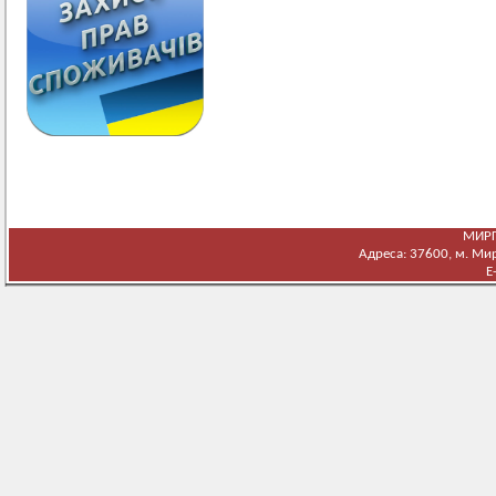
МИРГ
Адреса: 37600, м. Мирг
E