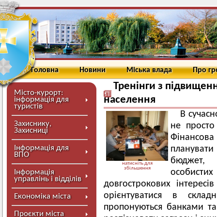
Головна
Новини
Міська влада
Про г
Тренінги з підвищенн
Місто-курорт:
населення
інформація для
туристів
В сучасн
Захиснику,
не просто
Захисниці
Фінансова
Інформація для
плануват
ВПО
бюджет,
натисніть для
збільшення
особисти
Інформація
управлінь і відділів
довгострокових інтересів
орієнтуватися в склад
Економіка міста
пропонуються банками та
Проєкти міста